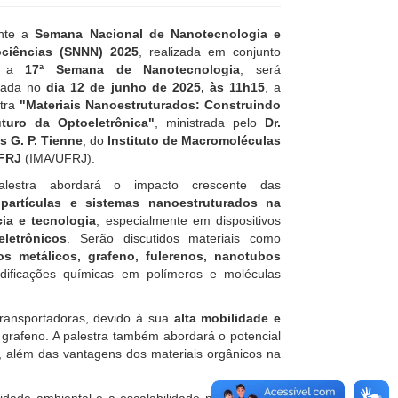
nte a
Semana Nacional de Nanotecnologia e
ciências
(SNNN) 2025
, realizada em conjunto
m a
17ª Semana de Nanotecnologia
, será
izada no
dia 12 de junho de 2025, às 11h15
, a
stra
"Materiais Nanoestruturados: Construindo
turo da Optoeletrônica"
, ministrada pelo
Dr.
s G. P. Tienne
, do
Instituto de Macromoléculas
FRJ
(IMA/UFRJ).
lestra abordará o impacto crescente das
partículas e sistemas nanoestruturados na
cia e tecnologia
, especialmente em dispositivos
eletrônicos
. Serão discutidos materiais como
os metálicos, grafeno, fulerenos, nanotubos
dificações químicas em polímeros e moléculas
ransportadoras, devido à sua
alta mobilidade e
grafeno. A palestra também abordará o potencial
, além das vantagens dos materiais orgânicos na