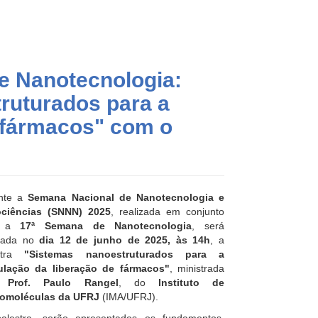
e Nanotecnologia:
ruturados para a
 fármacos" com o
nte a
Semana Nacional de Nanotecnologia e
ciências
(SNNN) 2025
, realizada em conjunto
m a
17ª Semana de Nanotecnologia
, será
izada no
dia 12 de junho de 2025, às 14h
, a
estra
"Sistemas nanoestruturados para a
lação da liberação de fármacos"
, ministrada
o
Prof. Paulo Rangel
, do
Instituto de
omoléculas da UFRJ
(IMA/UFRJ).