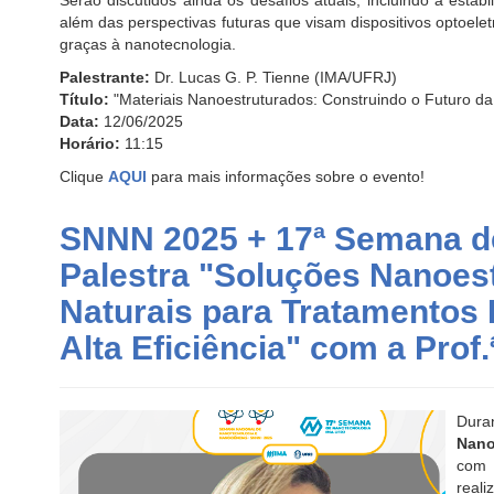
Serão discutidos ainda os desafios atuais, incluindo a estab
além das perspectivas futuras que visam dispositivos optoelet
graças à nanotecnologia.
Palestrante:
Dr. Lucas G. P. Tienne (IMA/UFRJ)
Título:
"Materiais Nanoestruturados: Construindo o Futuro da
Data:
12/06/2025
Horário:
11:15
Clique
AQUI
para mais informações sobre o evento!
SNNN 2025 + 17ª Semana d
Palestra "Soluções Nanoes
Naturais para Tratamentos
Alta Eficiência" com a Prof.ª 
Dura
Nano
co
real