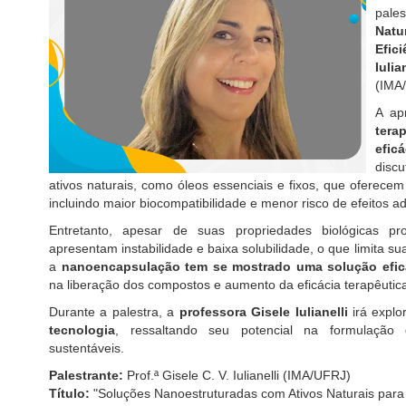
pale
Natu
Efici
Iulia
(IMA
A ap
tera
efic
disc
ativos naturais, como óleos essenciais e fixos, que oferece
incluindo maior biocompatibilidade e menor risco de efeitos a
Entretanto, apesar de suas propriedades biológicas pr
apresentam instabilidade e baixa solubilidade, o que limita su
a
nanoencapsulação tem se mostrado uma solução efic
na liberação dos compostos e aumento da eficácia terapêutic
Durante a palestra, a
professora Gisele Iulianelli
irá explo
tecnologia
, ressaltando seu potencial na formulação 
sustentáveis.
Palestrante:
Prof.ª Gisele C. V. Iulianelli (IMA/UFRJ)
Título:
"Soluções Nanoestruturadas com Ativos Naturais para 