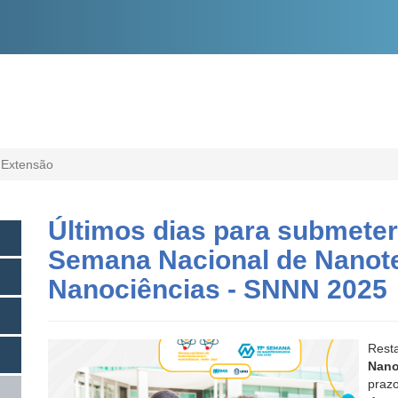
O
CONTEÚDO
 Extensão
Últimos dias para submeter
Semana Nacional de Nanote
Nanociências - SNNN 2025
Rest
Nano
praz