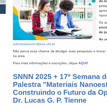
de m
pes
apre
nanot
Os a
envi
de j
As s
submissaosnnn@ima.ufrj.br
.
Não perca essa chance de divulgar suas pesquisas e trocar
na área.
Para mais informações e inscrições, clique
AQUI
!
SNNN 2025 + 17ª Semana d
Palestra "Materiais Nanoes
Construindo o Futuro da Op
Dr. Lucas G. P. Tienne