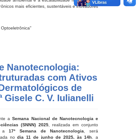
ilidade ambiental e a escalabilidade na produção,
rônicos mais eficientes, sustentáveis e inovadores
 Optoeletrônica"
e Nanotecnologia:
truturadas com Ativos
 Dermatológicos de
Gisele C. V. Iulianelli
nte a
Semana Nacional de Nanotecnologia e
ciências (SNNN) 2025
, realizada em conjunto
m a
17ª Semana de Nanotecnologia
, será
izada no
dia 11 de junho de 2025, às 14h
, a