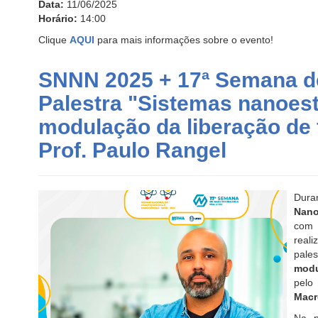
Data:
11/06/2025
Horário:
14:00
Clique
AQUI
para mais informações sobre o evento!
SNNN 2025 + 17ª Semana d
Palestra "Sistemas nanoest
modulação da liberação de
Prof. Paulo Rangel
Dura
Nano
co
real
pal
modu
pel
Macr