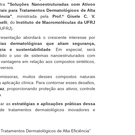
stra
"Soluções Nanoestruturadas com Ativos
rais para Tratamentos Dermatológicos de Alta
ência"
, ministrada pela
Prof.ª Gisele C. V.
nelli
, do
Instituto de Macromoléculas da UFRJ
/UFRJ).
resentação abordará o crescente interesse por
pias dermatológicas que aliam segurança,
ácia e sustentabilidade
. Em especial, será
utido o uso de sistemas nanoestruturados com
m vantagens em relação aos compostos sintéticos,
dversos.
omissoras, muitos desses compostos naturais
a aplicação clínica. Para contornar esses desafios,
az
, proporcionando proteção aos ativos, controle
a.
rar as
estratégias e aplicações práticas dessa
de tratamentos dermatológicos inovadores e
Tratamentos Dermatológicos de Alta Eficiência"