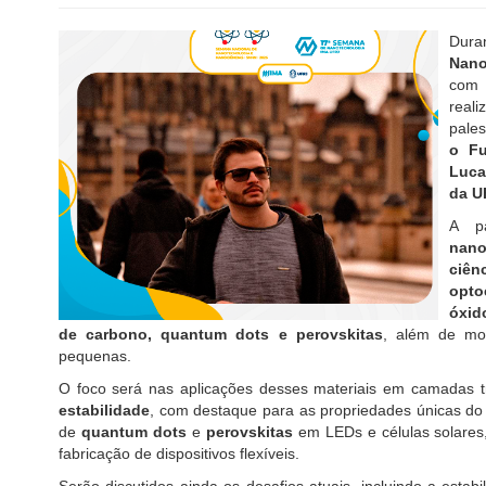
Dura
Nano
co
real
pale
o Fu
Luca
da U
A pa
nano
ciên
opto
óxid
de carbono, quantum dots e perovskitas
, além de mo
pequenas.
O foco será nas aplicações desses materiais em camadas t
estabilidade
, com destaque para as propriedades únicas do 
de
quantum dots
e
perovskitas
em LEDs e células solares
fabricação de dispositivos flexíveis.