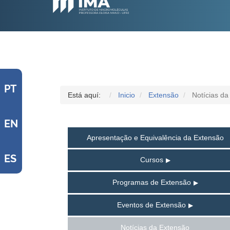
PT
Está aquí:
Inicio
Extensão
Notícias da
EN
Apresentação e Equivalência da Extensão
ES
Cursos
Programas de Extensão
Eventos de Extensão
Notícias da Extensão