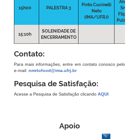
Analysis 
Pinto Cucinelli
15h00
PALESTRA 3
Small-An
Neto
Flip-Flop (
(IMA/UFRJ)
Pulse Seq
SOLENIDADE DE
15:10h
ENCERRAMENTO
Contato:
Para mais informações, entre em contato conosco pelo
e-mail:
nmrtofood@ima.ufrj.br
Pesquisa de Satisfação:
Acesse a Pesquisa de Satisfação clicando
AQUI
Apoio