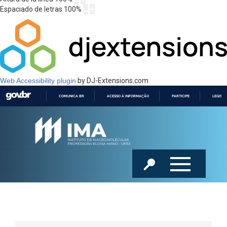
Espaciado de letras
100
%
Web Accessibility plugin
by DJ-Extensions.com
COMUNICA BR
ACESSO À INFORMAÇÃO
PARTICIPE
LEGISL
IR
PARA
O
CONTEÚDO