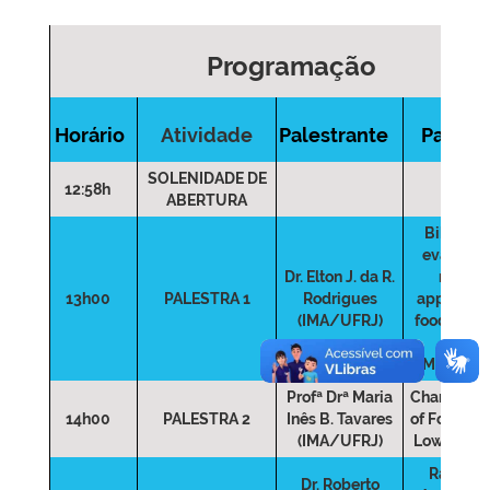
Programação
Horário
Atividade
Palestrante
Palestr
SOLENIDADE DE
12:58h
ABERTURA
Bibliome
evaluatio
Dr. Elton J. da R.
report
13h00
PALESTRA 1
Rodrigues
applicatio
(IMA/UFRJ)
food scien
TD-
NMR techn
Profª Drª Maria
Characteri
14h00
PALESTRA 2
Inês B. Tavares
of Food Th
(IMA/UFRJ)
Low-Fiel
Rapid F
Dr. Roberto