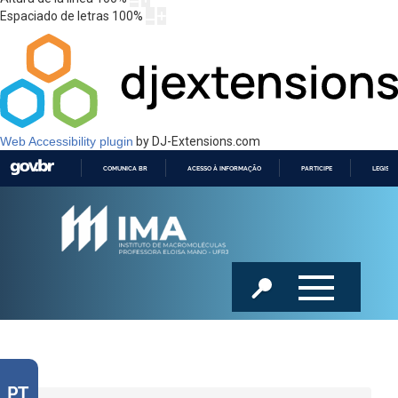
Espaciado de letras
100
%
Web Accessibility plugin
by DJ-Extensions.com
COMUNICA BR
ACESSO À INFORMAÇÃO
PARTICIPE
LEGISL
IR
PARA
O
CONTEÚDO
PT