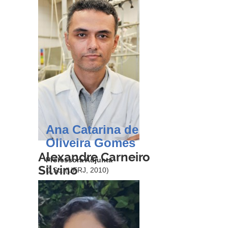
Ana Catarina de
Oliveira Gomes
Alexandre Carneiro
Professora Adjunta
Silvino
D.Sc. (UFRJ, 2010)