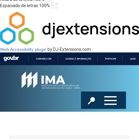
Espaciado de letras
100
%
Web Accessibility plugin
by DJ-Extensions.com
COMUNICA BR
ACESSO À INFORMAÇÃO
PARTICIPE
LEGISL
IR
PARA
O
CONTEÚDO