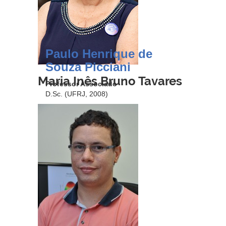
Paulo Henrique de
Souza Picciani
Maria Inês Bruno Tavares
Professor Associado
D.Sc. (UFRJ, 2008)