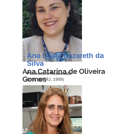
Ana Lúcia Nazareth da
Silva
Ana Catarina de Oliveira
Professora Associada
Gomes
D.Sc. (UFRJ, 1999)