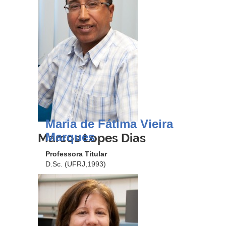
Maria de Fátima Vieira
Marques
Marcos Lopes Dias
Professora Titular
D.Sc. (UFRJ,1993)