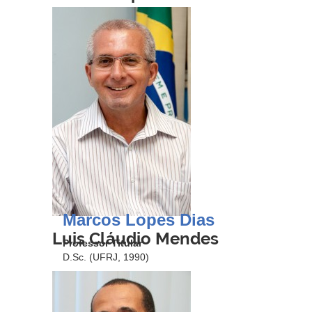
Marcos Lopes Dias
Luis Cláudio Mendes
Professor Titular
D.Sc. (UFRJ, 1990)