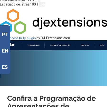
Espaciado de letras
100
%
PT
Web Accessibility plugin
by DJ-Extensions.com
COMUNICA BR
ACESSO À INFORMAÇÃO
PARTICIPE
LEGISL
EN
IR
PARA
O
CONTEÚDO
ES
Confira a Programação de
Apresentações de