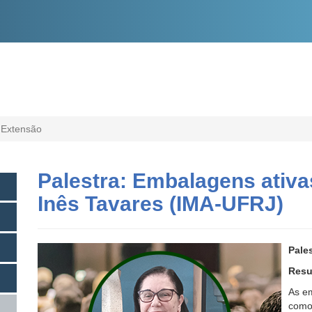
O
CONTEÚDO
 Extensão
Palestra: Embalagens ativa
Inês Tavares (IMA-UFRJ)
Pales
Resu
As e
como