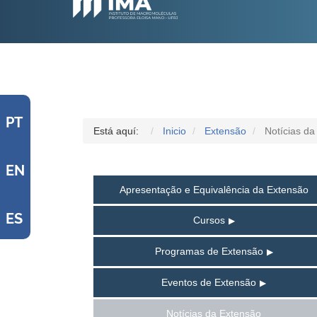
PT
Está aquí:
Inicio
Extensão
Notícias da
EN
Apresentação e Equivalência da Extensão
ES
Cursos
Programas de Extensão
Eventos de Extensão
Notícias da Extensão