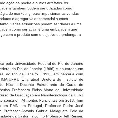
ndo ação da poeira e outros artefatos. As
lagens também podem ser utilizadas como
tégia de marketing, para impulsionar as vendas
odutos e agregar valor comercial a estes.
tanto, várias atribuições podem ser dadas a uma
lagem como ser ativa, é uma embalagem que
age com o produto com o objetivo de prolongar a
ca pela Universidade Federal do Rio de Janeiro
ederal do Rio de Janeiro (1986) e doutorado em
ral do Rio de Janeiro (1991), em parceria com
o IMA-UFRJ. É a atual Diretora do Instituto de
do Núcleo Docente Estruturante do Curso de
éculas Professora Eloisa Mano da Universidade
 Curso de Graduação em Nanotecnologia da UFRJ
to sensu em Alimentos Funcionais em 2018. Tem
isa em RMN em Portugal, Professor Pedro José
o Professor Antônio Gabriel Malagueta Feio da
idade da Califórnia com o Professor Jeff Reimer.