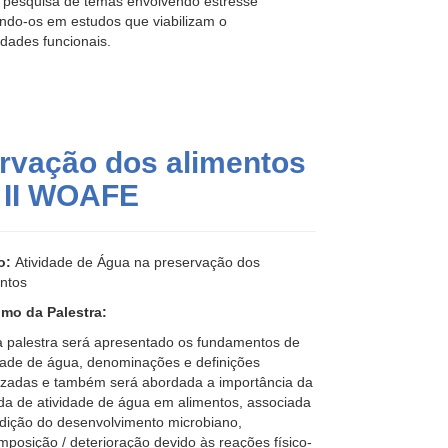
 pesquisa de temas envolvendo estresse
cando-os em estudos que viabilizam o
dades funcionais.
ervação dos alimentos
o II WOAFE
lo:
Atividade de Água na preservação dos
ntos
mo da Palestra:
a palestra será apresentado os fundamentos de
dade de água, denominações e definições
lizadas e também será abordada a importância da
a de atividade de água em alimentos, associada
dição do desenvolvimento microbiano,
posição / deterioração devido às reações físico-