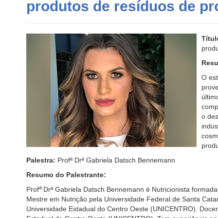
produtos de resíduos de pr
Títul
produ
Resu
O est
prove
últim
compo
o de
indus
cosmé
produ
Palestra:
Profª Drª Gabriela Datsch Bennemann
Resumo do Palestrante:
a
Prof
Drª Gabriela Datsch Bennemann é Nutricionista formada
Mestre em Nutrição pela Universidade Federal de Santa Cata
Universidade Estadual do Centro Oeste (UNICENTRO). Docen