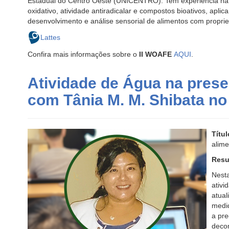
Estadual do Centro Oeste (UNICENTRO). Tem experiência na
oxidativo, atividade antiradicalar e compostos bioativos, apli
desenvolvimento e análise sensorial de alimentos com proprie
Lattes
Confira mais informações sobre o
II WOAFE
AQUI
.
Atividade de Água na pres
com Tânia M. M. Shibata n
Títu
alime
Resu
Nest
ativi
atua
medid
a pre
decom