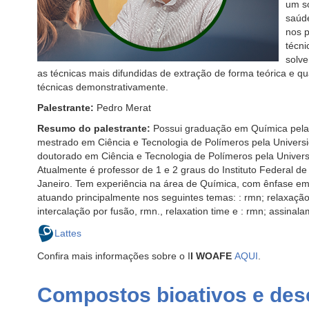
um so
saúde
nos p
técni
solve
as técnicas mais difundidas de extração de forma teórica e 
técnicas demonstrativamente.
Palestrante:
Pedro Merat
Resumo do palestrante:
Possui graduação em Química pela 
mestrado em Ciência e Tecnologia de Polímeros pela Universi
doutorado em Ciência e Tecnologia de Polímeros pela Univers
Atualmente é professor de 1 e 2 graus do Instituto Federal d
Janeiro. Tem experiência na área de Química, com ênfase e
atuando principalmente nos seguintes temas: : rmn; relaxação
intercalação por fusão, rmn., relaxation time e : rmn; assinal
Lattes
Confira mais informações sobre o I
I WOAFE
AQUI
.
Compostos bioativos e des