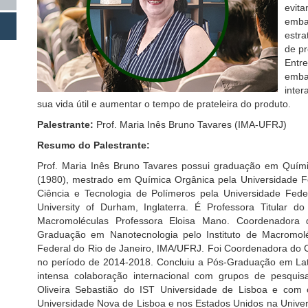
evita
emba
estra
de pr
Entre
emba
inter
sua vida útil e aumentar o tempo de prateleira do produto.
Palestrante:
Prof. Maria Inês Bruno Tavares (IMA-UFRJ)
Resumo do Palestrante:
Prof. Maria Inês Bruno Tavares possui graduação em Quími
(1980), mestrado em Química Orgânica pela Universidade F
Ciência e Tecnologia de Polímeros pela Universidade Fede
University of Durham, Inglaterra. É Professora Titular d
Macromoléculas Professora Eloisa Mano. Coordenadora 
Graduação em Nanotecnologia pelo Instituto de Macromol
Federal do Rio de Janeiro, IMA/UFRJ. Foi Coordenadora do
no período de 2014-2018. Concluiu a Pós-Graduação em La
intensa colaboração internacional com grupos de pesqu
Oliveira Sebastião do IST Universidade de Lisboa e com 
Universidade Nova de Lisboa e nos Estados Unidos na Univers