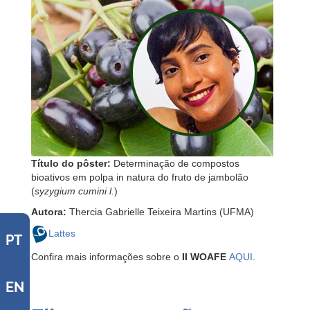
Título do pôster:
Determinação de compostos
bioativos em polpa in natura do fruto de jambolão
(
syzygium cumini l.
)
Autora:
Thercia Gabrielle Teixeira Martins (UFMA)
Lattes
PT
Confira mais informações sobre o
II WOAFE
AQUI
.
EN