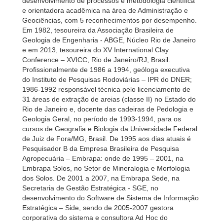
desenvolvimento de processos e metodologia científica
e orientadora acadêmica na área de Administração e
Geociências, com 5 reconhecimentos por desempenho.
Em 1982, tesoureira da Associação Brasileira de
Geologia de Engenharia - ABGE, Núcleo Rio de Janeiro
e em 2013, tesoureira do XV International Clay
Conference – XVICC, Rio de Janeiro/RJ, Brasil.
Profissionalmente de 1986 a 1994, geóloga executiva
do Instituto de Pesquisas Rodoviárias – IPR do DNER;
1986-1992 responsável técnica pelo licenciamento de
31 áreas de extração de areias (classe II) no Estado do
Rio de Janeiro e, docente das cadeiras de Pedologia e
Geologia Geral, no período de 1993-1994, para os
cursos de Geografia e Biologia da Universidade Federal
de Juiz de Fora/MG, Brasil. De 1995 aos dias atuais é
Pesquisador B da Empresa Brasileira de Pesquisa
Agropecuária – Embrapa: onde de 1995 – 2001, na
Embrapa Solos, no Setor de Mineralogia e Morfologia
dos Solos. De 2001 a 2007, na Embrapa Sede, na
Secretaria de Gestão Estratégica - SGE, no
desenvolvimento do Software de Sistema de Informação
Estratégica – Side, sendo de 2005-2007 gestora
corporativa do sistema e consultora Ad Hoc do