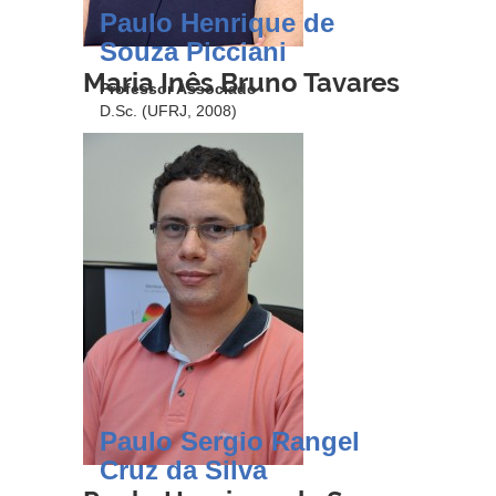
Paulo Henrique de
Souza Picciani
Maria Inês Bruno Tavares
Professor Associado
D.Sc. (UFRJ, 2008)
Paulo Sergio Rangel
Cruz da Silva