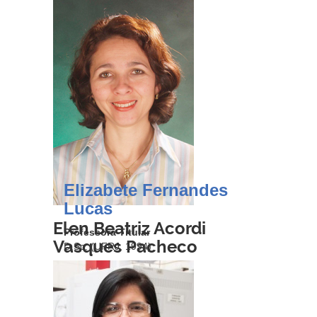
Elizabete Fernandes
Lucas
Elen Beatriz Acordi
Professora Titular
Vasques Pacheco
D.Sc. (UFRJ, 1994)