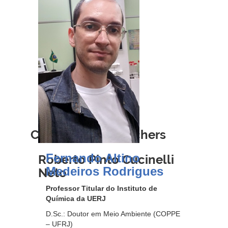
Collaborating teachers
Fernando Altino
Roberto Pinto Cucinelli
Medeiros Rodrigues
Neto
Professor Titular do Instituto de
Química da UERJ
D.Sc.: Doutor em Meio Ambiente (COPPE
– UFRJ)