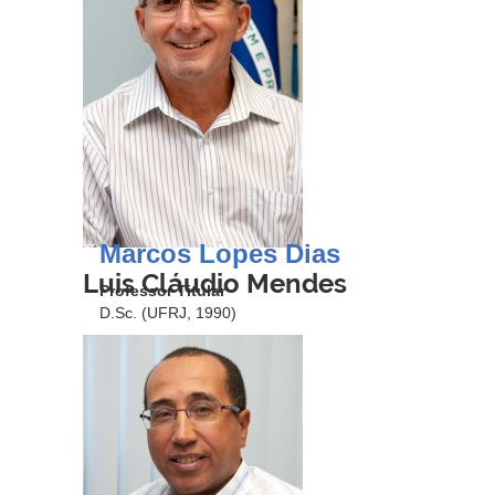
Marcos Lopes Dias
Luis Cláudio Mendes
Professor Titular
D.Sc. (UFRJ, 1990)