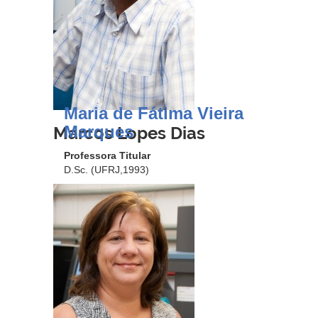
Maria de Fátima Vieira
Marques
Marcos Lopes Dias
Professora Titular
D.Sc. (UFRJ,1993)