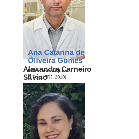
Ana Catarina de
Oliveira Gomes
Alexandre Carneiro
Professora Adjunta
Silvino
D.Sc. (UFRJ, 2010)