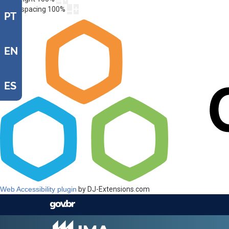
Letter spacing
100
%
PT
EN
ES
Web Accessibility plugin
by DJ-Extensions.com