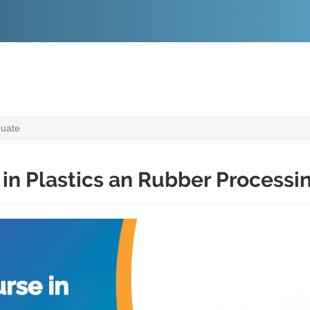
O
CONTEÚDO
duate
 in Plastics an Rubber Processi