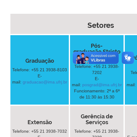
Setores
Pós-
graduação Stricto
Sensu
P
Graduação
Telefone: +55 21 3938-
Telefone: +55 21 3938-8103
7202
Tel
E-
E-
mail:
graduacao@ima.ufrj.br
mail:
posgrad@ima.ufrj.br
mail:
Funcionamento: 2ª a 6ª
de 11:30 às 15:30
Gerência de
Extensão
Serviços
Telefone: +55 21 3938-7032
Telefone: +55 21 3938-