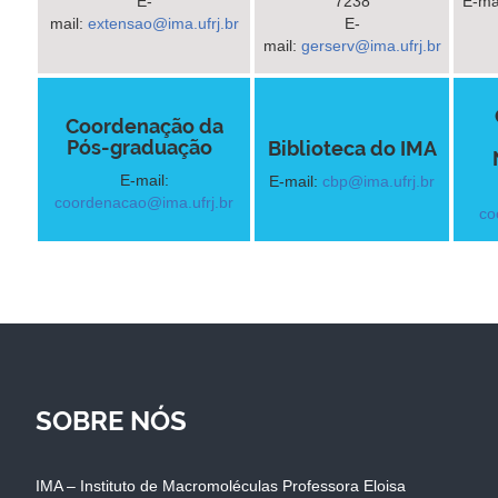
E-
7238
E-ma
mail:
extensao@ima.ufrj.br
E-
mail:
gerserv@ima.ufrj.br
Coordenação da
Pós-graduação
Biblioteca do IMA
E-mail:
E-mail:
cbp@ima.ufrj.br
coordenacao@ima.ufrj.br
co
SOBRE NÓS
IMA – Instituto de Macromoléculas Professora Eloisa