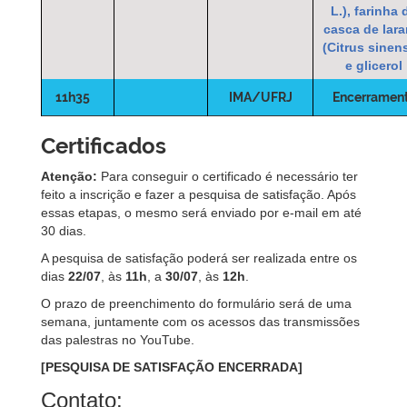
L.), farinha 
casca de lara
(Citrus sinen
e glicerol
11h35
IMA/UFRJ
Encerramen
Certificados
Atenção:
Para conseguir o certificado é necessário ter
feito a inscrição e fazer a pesquisa de satisfação. Após
essas etapas, o mesmo será enviado por e-mail em até
30 dias.
A pesquisa de satisfação poderá ser realizada entre os
dias
22/07
, às
11h
, a
30/07
, às
12h
.
O prazo de preenchimento do formulário será de uma
semana, juntamente com os acessos das transmissões
das palestras no YouTube.
[PESQUISA DE SATISFAÇÃO ENCERRADA]
Contato: