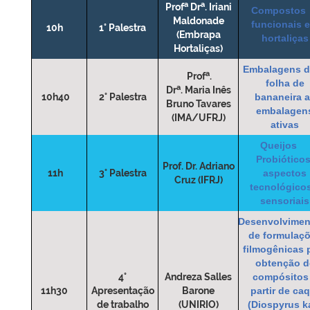
a
a
Prof
Dr
. Iriani
Compostos
Maldonade
funcionais 
10h
1° Palestra
(Embrapa
hortaliças
Hortaliças)
Embalagens 
a
Prof
.
folha de
a
Dr
. Maria Inês
10h40
2° Palestra
bananeira 
Bruno Tavares
embalagen
(IMA/UFRJ)
ativas
Queijos
Probióticos
Prof. Dr. Adriano
11h
3° Palestra
aspectos
Cruz (IFRJ)
tecnológicos
sensoriais
Desenvolvimen
de formulaç
filmogênicas 
obtenção d
4°
Andreza Salles
compósitos
11h30
Apresentação
Barone
partir de caq
de trabalho
(UNIRIO)
(Diospyrus k