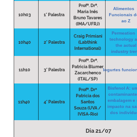
a
a
Prof
. Dr
.
Alimentos
Maria Inês
10h03
1° Palestra
Funcionais d
Bruno Tavares
ao Z
(IMA/UFRJ)
Permeation
Craig Primiani
technology 
10h40
2° Palestra
(Labthink
the actual
International)
industry tre
a
a
Prof
. Dr
.
Patricia Blumer
11h10
3° Palestra
Iogurtes funcio
Zacarchenco
(ITAL/SP)
Bisfenol A: u
a
Prof
. Drª
contaminante
Patrícia dos
embalagem e 
11h40
4° Palestra
Santos
impacto na s
Souza (UVA /
dos indivíd
IVISA-Rio)
Dia 21/07