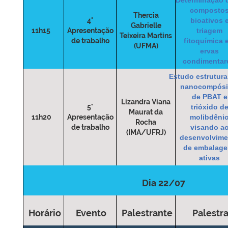
composto
Thercia
4°
bioativos 
Gabrielle
11h15
Apresentação
triagem
Teixeira Martins
de trabalho
fitoquímica 
(UFMA)
ervas
condimenta
Estudo estrutura
nanocompósi
de PBAT e
Lizandra Viana
5°
trióxido d
Maurat da
11h20
Apresentação
molibdêni
Rocha
de trabalho
visando a
(IMA/UFRJ)
desenvolvime
de embalage
ativas
Dia 22/07
Horário
Evento
Palestrante
Palestr