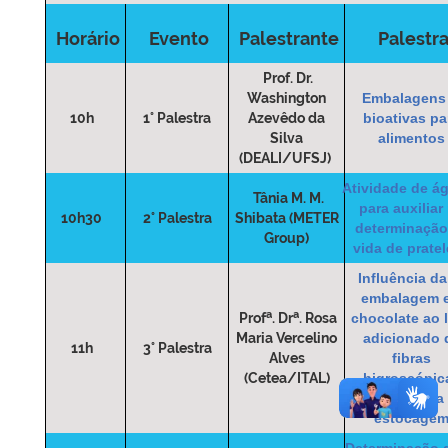
Horário
Evento
Palestrante
Palestr
Prof. Dr.
Washington
Embalagens
10h
1° Palestra
Azevêdo da
bioativas pa
Silva
alimentos
(DEALI/UFSJ)
Atividade de á
Tânia M. M.
para auxiliar
10h30
2° Palestra
Shibata (METER
determinação
Group)
vida de pratel
Influência da
embalagem 
a
a
Prof
. Dr
. Rosa
chocolate ao l
Maria Vercelino
adicionado 
11h
3° Palestra
Alves
fibras
(Cetea/ITAL)
higroscópic
durante a
estocage
Determinação 