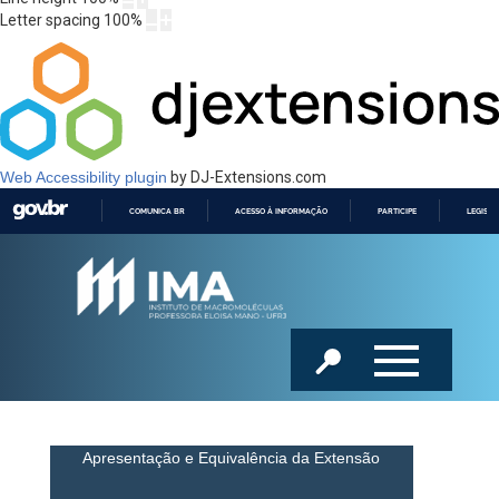
Letter spacing
100
%
Web Accessibility plugin
by DJ-Extensions.com
COMUNICA BR
ACESSO À INFORMAÇÃO
PARTICIPE
LEGISL
IR
PARA
O
CONTEÚDO
Apresentação e Equivalência da Extensão