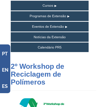
Cursos
Programas de Extensão
Eventos de Extensão
Notícias da Extensão
Calendário PR5
PT
2º Workshop de
EN
Reciclagem de
Polímeros
ES