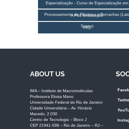
Especialização - Curso de Especialização em
Processamento de Plásticos e Borrachas (Lat
A Pós-Graduação
Sensu)
PR2
ABOUT US
SOC
Face
IMA – Instituto de Macromoléculas
Professora Eloisa Mano
Twitte
Universidade Federal do Rio de Janeiro
Cidade Universitária – Av. Horácio
YouT
Macedo, 2.030
Centro de Tecnologia – Bloco J
Insta
CEP 21941-598 – Rio de Janeiro – RJ –