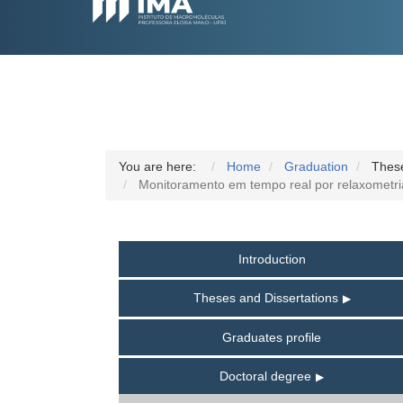
You are here:
Home
Graduation
These
Monitoramento em tempo real por relaxometri
Introduction
Theses and Dissertations
Graduates profile
Doctoral degree