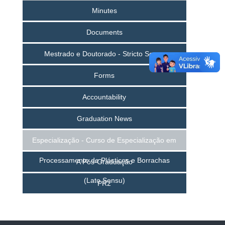
Minutes
Documents
Mestrado e Doutorado - Stricto Sensu
Forms
Accountability
Graduation News
Especialização - Curso de Especialização em
Processamento de Plásticos e Borrachas
A Pós-Graduação
(Lato Sensu)
PR2