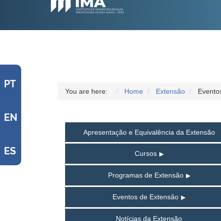
PT
You are here:
Home
Extensão
Evento
EN
Apresentação e Equivalência da Extensão
ES
Cursos
Programas de Extensão
Eventos de Extensão
Notícias da Extensão