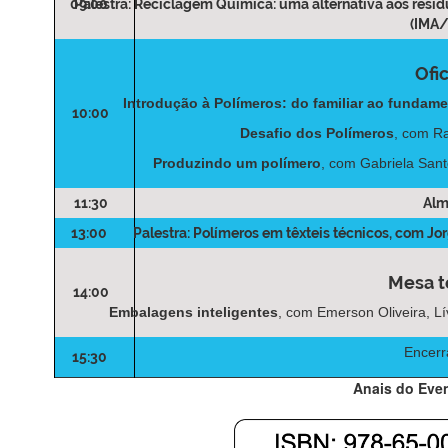
09:00
Palestra: Reciclagem Química: uma alternativa aos resíd
(IMA
Ofi
Introdução à Polímeros: do familiar ao fundame
10:00
Desafio dos Polímeros
, com Ra
Produzindo um polímero
, com Gabriela Sant
11:30
Al
13:00
Palestra: Polímeros em têxteis técnicos
, com J
Mesa t
14:00
Embalagens inteligentes
, com Emerson Oliveira, L
Encer
15:30
Anais do Eve