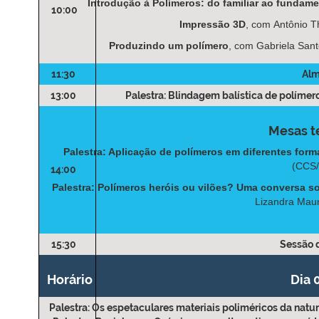
Introdução à Polímeros: do familiar ao fundame
10:00
Impressão 3D
, com Antônio T
Produzindo um polímero
, com Gabriela Sant
11:30
Al
13:00
Palestra: Blindagem balística de polímer
Mesas t
Palestra: Aplicação de polímeros em diferentes form
(CCS
14:00
Palestra: Polímeros heróis ou vilões? Uma conversa so
Lizandra Mau
15:30
Sessão 
Horário
Dia 
Palestra: Os espetaculares materiais poliméricos da natur