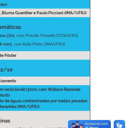
moço
, Bluma Guenther e Paulo Picciani (IMA/UFRJ)
emáticas
ica (1h)
, com Priscilla Finotelli (CCS/UFRJ)
0 min)
, com Kelly Pinho (IMA/UFRJ)
de Pôster
02/10
ciamento
em recliclável) (30m)
, com Wallace Rezende
lurb)
nto de águas contaminadas por metais pesados
 Maranhão (IMA/UFRJ)
cinas