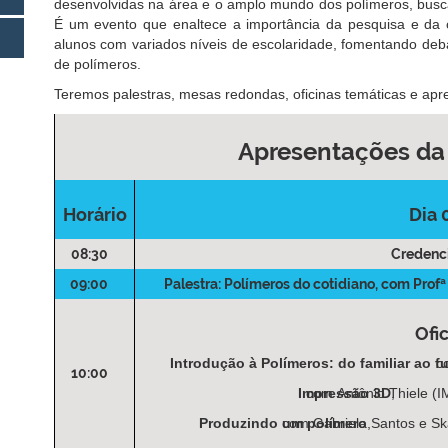
desenvolvidas na área e o amplo mundo dos polímeros, buscan
É um evento que enaltece a importância da pesquisa e da c
alunos com variados níveis de escolaridade, fomentando deb
de polímeros.
Teremos palestras, mesas redondas, oficinas temáticas e apr
Apresentações 
Horário
Dia 
08:30
Creden
09:00
Palestra: Polímeros do cotidiano
, com Prof
Ofi
Introdução à Polímeros: do familiar ao 
c
10:00
Impressão 3D
com Antônio Thiele (
,
Produzindo um polímero
com Gabriela Santos e Ska
,