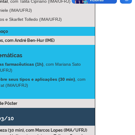
ntal
, com Talita Cipriano (IMA/UFRJ)
hiele (IMA/UFRJ)
os e Skarllet Tolledo (IMA/UFRJ)
moço
os
, com André Ben-Hur (IME)
emáticas
as farmacêuticas (1h)
, com Mariana Sato
/UFRJ)
bre seus tipos e aplicações (30 min)
, com
rat (IMA/UFRJ)
de Pôster
03/10
eza (30 min)
, com Marcos Lopes (IMA/UFRJ)