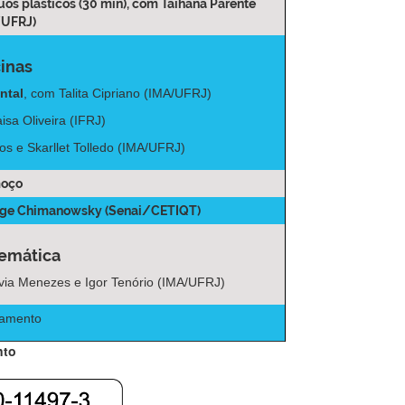
uos plásticos (30 min)
, com Taihana Parente
/UFRJ)
cinas
ntal
, com Talita Cipriano (IMA/UFRJ)
isa Oliveira (IFRJ)
os e Skarllet Tolledo (IMA/UFRJ)
moço
orge Chimanowsky (Senai/CETIQT)
emática
ívia Menezes e Igor Tenório (IMA/UFRJ)
ramento
nto