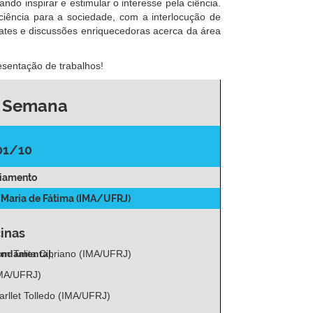
do inspirar e estimular o interesse pela ciência.
iência para a sociedade, com a interlocução de
ates e discussões enriquecedoras acerca da área
esentação de trabalhos!
da Semana
01/10
ciamento
ª Maria de Fátima (IMA/UFRJ)
cinas
fundamental
om Talita Cipriano (IMA/UFRJ)
,
IMA/UFRJ)
rllet Tolledo (IMA/UFRJ)