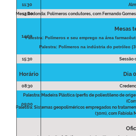
11:30
Al
Mesa Redonda: Polímeros condutores
13:00
, com Fernando Gomes
Mesas t
14:00
Palestra: Polímeros e seu emprego na área farmacêut
Palestra: Polímeros na indústria do petróleo (3
15:30
Sessão 
Horário
Dia 
08:30
Creden
Palestra: Madeira Plástica (perfis de poliestileno de orig
(Com
09:00
Palestra: Sistemas geopoliméricos empregados no tratame
(30m)
, com Fabíola
Ofi