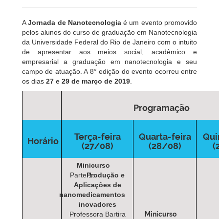
A
Jornada de Nanotecnologia
é um evento promovido
pelos alunos do curso de graduação em Nanotecnologia
da Universidade Federal do Rio de Janeiro com o intuito
de apresentar aos meios social, acadêmico e
empresarial a graduação em nanotecnologia e seu
campo de atuação. A 8° edição do evento ocorreu entre
os dias
27 e 29 de março de 2019
.
Programação
Terça-feira
Quarta-feira
Qui
Horário
(27/08)
(28/08)
(
Minicurso
Parte 1:
Produção e
Aplicações de
nanomedicamentos
inovadores
Professora Bartira
Minicurso