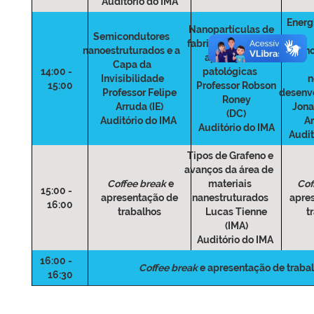
Auditório do IMA
Energi
Nanopartículas de
Semicondutores
fabricação verde e
nanoestruturados e a
da nan
aplicações
Capa da
14:00 -
patológicas
Invisibilidade
n
15:00
Professor Robson
Professor Felipe
desenv
Roney
Arruda (IE)
Jona
(DC)
Auditório do IMA
Ar
Auditório do IMA
Audit
Tipos de Grafeno e
avanços da área de
Coffee break
e
materiais
Cof
15:00 -
apresentação de
nanestruturados
apre
16:00
trabalhos
Lucas Tienne
t
(IMA)
Auditório do IMA
16:00 -
Coffee break
e apresentação de traba
16:30