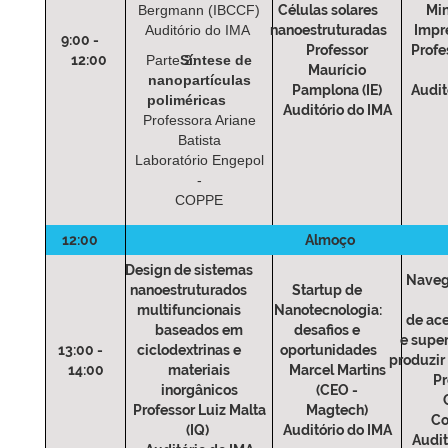
Bergmann (IBCCF)
Células solares
Mi
Auditório do IMA
nanoestruturadas
Impr
9:00 -
Professor
Profe
12:00
Parte 2:
Síntese de
Maurício
nanopartículas
Pamplona (IE)
Audit
poliméricas
Auditório do IMA
Professora Ariane
Batista
Laboratório Engepol
-
COPPE
12:00
Almoço
Design de sistemas
Naveg
nanoestruturados
Startup de
multifuncionais
Nanotecnologia:
de ac
baseados em
desafios e
e super
13:00 -
ciclodextrinas e
oportunidades
produzir
14:00
materiais
Marcel Martins
Pr
inorgânicos
(CEO -
Professor Luiz Malta
Magtech)
Co
(IQ)
Auditório do IMA
Audit