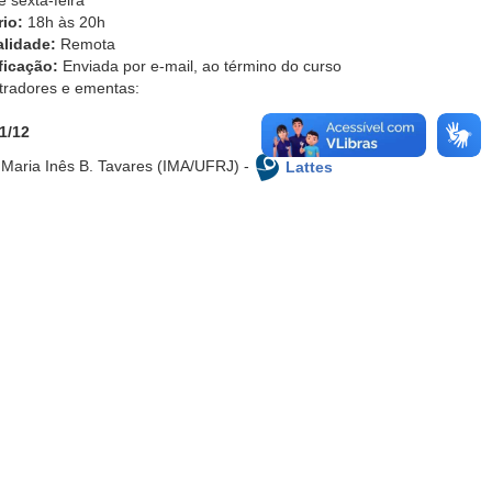
 e sexta-feira
rio:
18h às 20h
lidade:
Remota
ficação:
Enviada por e-mail, ao término do curso
tradores e ementas:
1/12
 Maria Inês B. Tavares (IMA/UFRJ) -
Lattes