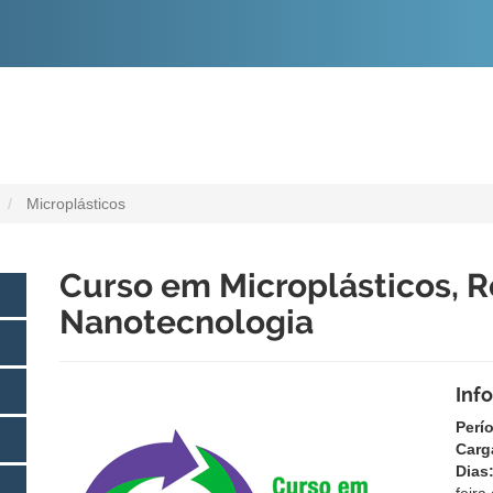
O
CONTEÚDO
Microplásticos
Curso em Microplásticos, 
Nanotecnologia
Inf
Perí
Carg
Dias