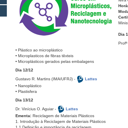
feira
Horá
Moda
Certi
Minis
Dia 1
Profª
• Plástico ao microplástico
• Microplasticos de fibras têxteis
• Microplásticos gerados pelas embalagens
Dia 12/12
Gustavo R. Martins (IMA/UFRJ) -
Lattes
• Nanoplástico
• Plastisfera
Dia 13/12
Dr. Vinícius O. Aguiar -
Lattes
Ementa:
Reciclagem de Materiais Plásticos
1. Introdução à Reciclagem de Materiais Plásticos
1.1 Definição e importância da reciclagem