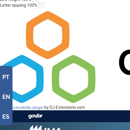
Letter spacing
100
%
PT
EN
Web Accessibility plugin
by DJ-Extensions.com
ES