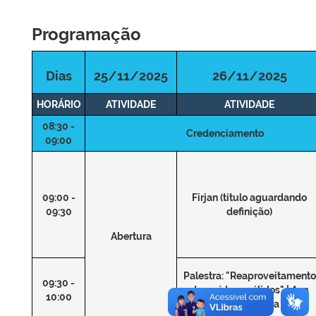
Programação
Dias
25/11/2025
26/11/2025
HORÁRIO
ATIVIDADE
ATIVIDADE
08:30 -
Credenciamento
09:00
09:00 -
Firjan (título aguardando
09:30
definição)
Abertura
Palestra: "Reaproveitamento
09:30 -
de resíduos sólidos" | Ana
10:00
Lúcia Nazareth da Silva