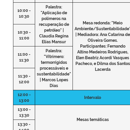
Palestra:
10:00 -
"Aplicação de
10:30
polímeros na
Mesa redonda: "Meio
recuperação de
Ambiente/Sustentabilidade
petróleo" |
10:30 -
| Mediadora: Ana Catarina de
Claudia Regina
11:00
Oliveira Gomes.
Elias Mansur
Participantes: Fernando
Palestra:
Altino Medeiros Rodrigues,
11:00 -
"Vitrímero:
Elen Beatriz Acordi Vasques
11:30
termorrígidos
Pacheco, e Dilma dos Santos
processáveis e
Lacerda
sustentabilidade"
11:30 -
| Marcos Lopes
12:00
Dias
12:00 -
Intervalo
13:00
13:00 -
13:30
Mesas temáticas
13:30 -
14:00