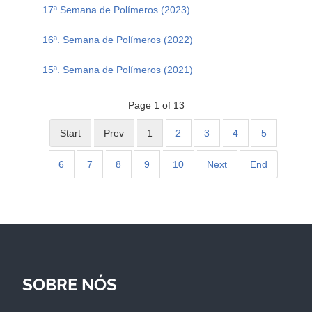
17ª Semana de Polímeros (2023)
16ª. Semana de Polímeros (2022)
15ª. Semana de Polímeros (2021)
Page 1 of 13
Start
Prev
1
2
3
4
5
6
7
8
9
10
Next
End
SOBRE NÓS