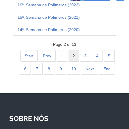
16ª. Semana de Polímeros (2022)
15ª. Semana de Polímeros (2021)
14ª. Semana de Polímeros (2020)
Page 2 of 13
Start
Prev
1
2
3
4
5
6
7
8
9
10
Next
End
SOBRE NÓS