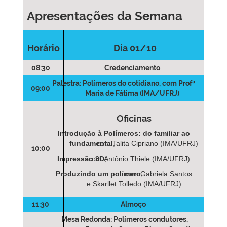
Apresentações da Semana
Horário
Dia 01/10
08:30
Credenciamento
Palestra: Polímeros do cotidiano
, com Profª
09:00
Maria de Fátima (IMA/UFRJ)
Oficinas
Introdução à Polímeros: do familiar ao
fundamental
com Talita Cipriano (IMA/UFRJ)
,
10:00
Impressão 3D
com Antônio Thiele (IMA/UFRJ)
,
Produzindo um polímero
com Gabriela Santos
,
e Skarllet Tolledo (IMA/UFRJ)
11:30
Almoço
Mesa Redonda: Polímeros condutores
,