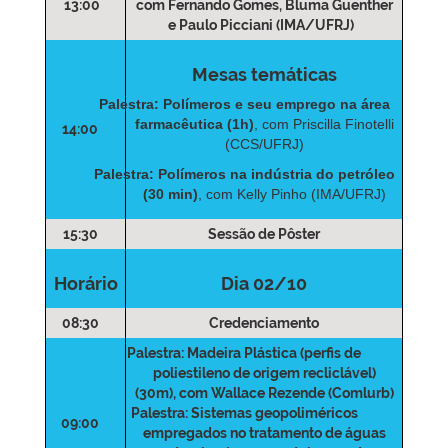
13:00
com Fernando Gomes, Bluma Guenther
e Paulo Picciani (IMA/UFRJ)
Mesas temáticas
Palestra: Polímeros e seu emprego na área
farmacêutica (1h)
, com Priscilla Finotelli
14:00
(CCS/UFRJ)
Palestra: Polímeros na indústria do petróleo
(30 min)
, com Kelly Pinho (IMA/UFRJ)
15:30
Sessão de Pôster
Horário
Dia 02/10
08:30
Credenciamento
Palestra: Madeira Plástica (perfis de
poliestileno de origem recliclável)
(30m)
, com Wallace Rezende (Comlurb)
Palestra: Sistemas geopoliméricos
09:00
empregados no tratamento de águas