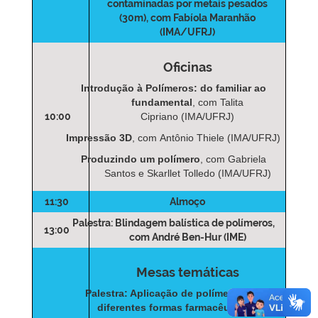
contaminadas por metais pesados
(30m)
, com Fabíola Maranhão
(IMA/UFRJ)
Oficinas
Introdução à Polímeros: do familiar ao
fundamental
, com Talita
10:00
Cipriano (IMA/UFRJ)
Impressão 3D
, com Antônio Thiele (IMA/UFRJ)
Produzindo um polímero
, com Gabriela
Santos e Skarllet Tolledo (IMA/UFRJ)
11:30
Almoço
Palestra: Blindagem balística de polímeros
,
13:00
com André Ben-Hur (IME)
Mesas temáticas
Palestra: Aplicação de polímeros em
diferentes formas farmacêuticas (1h)
,