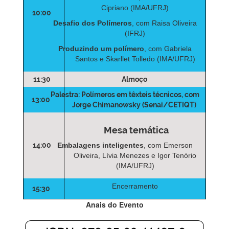
Cipriano (IMA/UFRJ)
10:00
Desafio dos Polímeros
, com Raisa Oliveira
(IFRJ)
Produzindo um polímero
, com Gabriela
Santos e Skarllet Tolledo (IMA/UFRJ)
11:30
Almoço
Palestra: Polímeros em têxteis técnicos
, com
13:00
Jorge Chimanowsky (Senai/CETIQT)
Mesa temática
14:00
Embalagens inteligentes
, com Emerson
Oliveira, Lívia Menezes e Igor Tenório
(IMA/UFRJ)
Encerramento
15:30
Anais do Evento