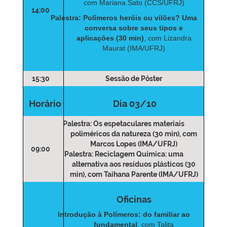
com Mariana Sato (CCS/UFRJ)
14:00
Palestra: Polímeros heróis ou vilões? Uma
conversa sobre seus tipos e
aplicações (30 min)
, com Lizandra
Maurat (IMA/UFRJ)
15:30
Sessão de Pôster
Horário
Dia 03/10
Palestra: Os espetaculares materiais
poliméricos da natureza (30 min)
, com
Marcos Lopes (IMA/UFRJ)
09:00
Palestra: Reciclagem Química: uma
alternativa aos resíduos plásticos (30
min)
, com Taihana Parente (IMA/UFRJ)
Oficinas
Introdução à Polímeros: do familiar ao
fundamental
, com Talita