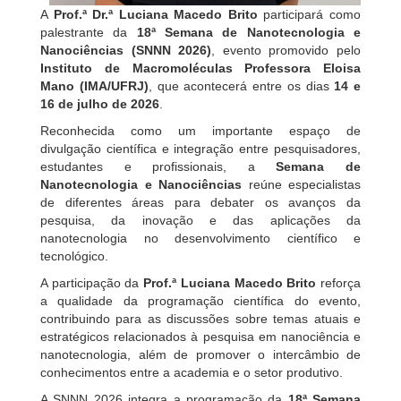
A
Prof.ª Dr.ª Luciana Macedo Brito
participará como
palestrante da
18ª Semana de Nanotecnologia e
Nanociências (SNNN 2026)
, evento promovido pelo
Instituto de Macromoléculas Professora Eloisa
Mano (IMA/UFRJ)
, que acontecerá entre os dias
14 e
16 de julho de 2026
.
Reconhecida como um importante espaço de
divulgação científica e integração entre pesquisadores,
estudantes e profissionais, a
Semana de
Nanotecnologia e Nanociências
reúne especialistas
de diferentes áreas para debater os avanços da
pesquisa, da inovação e das aplicações da
nanotecnologia no desenvolvimento científico e
tecnológico.
A participação da
Prof.ª Luciana Macedo Brito
reforça
a qualidade da programação científica do evento,
contribuindo para as discussões sobre temas atuais e
estratégicos relacionados à pesquisa em nanociência e
nanotecnologia, além de promover o intercâmbio de
conhecimentos entre a academia e o setor produtivo.
A SNNN 2026 integra a programação da
18ª Semana