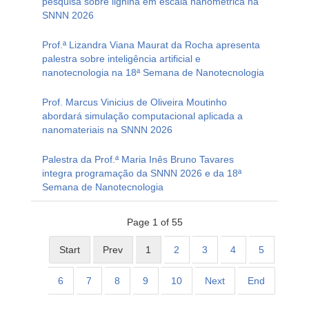
pesquisa sobre lignina em escala nanométrica na
SNNN 2026
Prof.ª Lizandra Viana Maurat da Rocha apresenta
palestra sobre inteligência artificial e
nanotecnologia na 18ª Semana de Nanotecnologia
Prof. Marcus Vinicius de Oliveira Moutinho
abordará simulação computacional aplicada a
nanomateriais na SNNN 2026
Palestra da Prof.ª Maria Inês Bruno Tavares
integra programação da SNNN 2026 e da 18ª
Semana de Nanotecnologia
Page 1 of 55
Start
Prev
1
2
3
4
5
6
7
8
9
10
Next
End