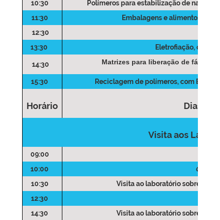
10:30
Polímeros para estabilização de nanocris
11:30
Embalagens e alimentos
, com
12:30
Alm
13:30
Eletrofiação
, com I
Matrizes para liberação de fármaco
14:30
15:30
Reciclagem de polímeros
, com Elisa 
Horário
Dias 07,
Visita aos Labora
09:00
Rece
10:00
Coffee 
10:30
Visita ao laboratório sobre injet
12:30
Alm
14:30
Visita ao laboratório sobre injet