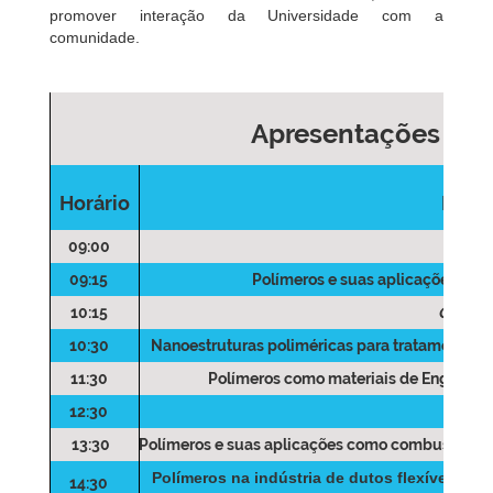
promover interação da Universidade com a
comunidade.
Apresentações 
Horário
Dia 0
09:00
Rece
09:15
Polímeros e suas aplicações
, co
10:15
Coffee 
10:30
Nanoestruturas poliméricas para tratamentos 
11:30
Polímeros como materiais de Engenhar
12:30
Alm
13:30
Polímeros e suas aplicações como combustível d
Polímeros na indústria de dutos flexíveis de 
14:30