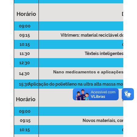
Horário
Dia 0
09:00
Rece
09:15
Vitrimers: material reciclável do futur
10:15
Coffee 
11:30
Têxteis inteligentes
, Adri
12:30
Alm
Nano medicamentos e aplicações suste
14:30
15:30
Aplicação do polietileno na ultra alta massa molar na á
Horário
Dia 0
09:00
Rece
09:15
Novos materiais
, com Jana
10:15
Coffee 