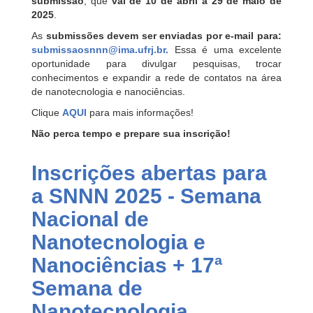
submissão
, que
vai de 10 de abril a 29 de maio de
2025
.
As
submissões devem ser enviadas por e-mail para:
submissaosnnn@ima.ufrj.br
.
Essa é uma excelente
oportunidade para divulgar pesquisas, trocar
conhecimentos e expandir a rede de contatos na área
de nanotecnologia e nanociências.
Clique
AQUI
para mais informações!
Não perca tempo e prepare sua inscrição!
Inscrições abertas para
a SNNN 2025 - Semana
Nacional de
Nanotecnologia e
Nanociências + 17ª
Semana de
Nanotecnologia