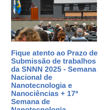
Fique atento ao Prazo de
Submissão de trabalhos
da SNNN 2025 - Semana
Nacional de
Nanotecnologia e
Nanociências + 17ª
Semana de
Nanotecnologia