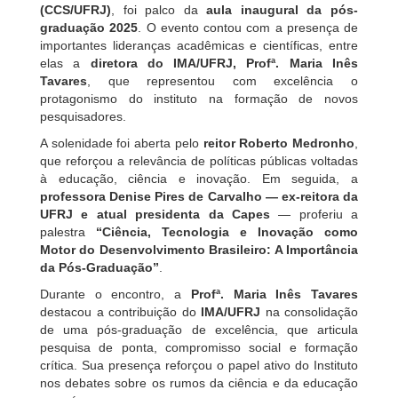
(CCS/UFRJ)
, foi palco da
aula inaugural da pós-
graduação 2025
. O evento contou com a presença de
importantes lideranças acadêmicas e científicas, entre
elas a
diretora do IMA/UFRJ, Profª. Maria Inês
Tavares
, que representou com excelência o
protagonismo do instituto na formação de novos
pesquisadores.
A solenidade foi aberta pelo
reitor Roberto Medronho
,
que reforçou a relevância de políticas públicas voltadas
à educação, ciência e inovação. Em seguida, a
professora Denise Pires de Carvalho — ex-reitora da
UFRJ e atual presidenta da Capes
— proferiu a
palestra
“Ciência, Tecnologia e Inovação como
Motor do Desenvolvimento Brasileiro: A Importância
da Pós-Graduação”
.
Durante o encontro, a
Profª. Maria Inês Tavares
destacou a contribuição do
IMA/UFRJ
na consolidação
de uma pós-graduação de excelência, que articula
pesquisa de ponta, compromisso social e formação
crítica. Sua presença reforçou o papel ativo do Instituto
nos debates sobre os rumos da ciência e da educação