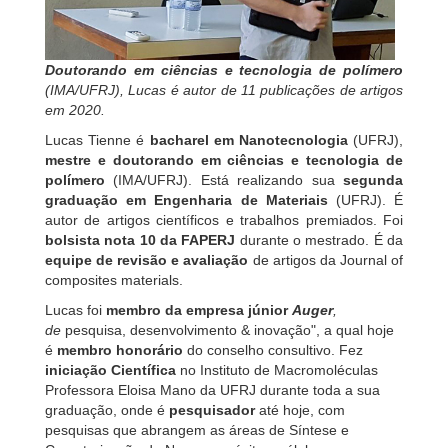
Doutorando em ciências e tecnologia de polímero
(IMA/UFRJ), Lucas é autor de 11 publicações de artigos
em 2020.
Lucas Tienne é
bacharel em Nanotecnologia
(UFRJ),
mestre e doutorando em ciências e tecnologia de
polímero
(IMA/UFRJ). Está realizando sua
segunda
graduação em Engenharia de Materiais
(UFRJ). É
autor de artigos científicos e trabalhos premiados. Foi
bolsista nota 10 da FAPERJ
durante o mestrado. É da
equipe de revisão e avaliação
de artigos da Journal of
composites materials.
Lucas foi
membro da empresa júnior
Auger
,
de
pesquisa, desenvolvimento & inovação", a qual hoje
é
membro honorário
do conselho consultivo. Fez
iniciação Científica
no Instituto de Macromoléculas
Professora Eloisa Mano da UFRJ durante toda a sua
graduação, onde é
pesquisador
até hoje, com
pesquisas que abrangem as áreas de Síntese e