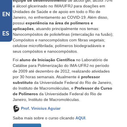
equipe de desenvolvimento
de álcool gel, álcool 70%
e álcool glicerinado no IMA/UFRJ para doações em
Unidades de Saúde e de apoio em todo o Rio de
EN
Janeiro, no enfrentamento ao COVID-19. Além disso,
possui
experiência na área de polímeros e
aplicações
, atuando principalmente nos temas:
ES
Nanocompósitos de poliolefinas (intercalação na fusão);
Compósitos e nanocompósitos com fibras vegetais;
celulose microfibrilada; polímeros biodegradáveis e
seus compósitos e nanocompósitos.
Foi
aluno de Iniciação Científica
no Laboratório de
Catálise para Polimerização do IMA-UFRJ no período
de 2009 até dezembro de 2012, realizando atividades
por 30 horas semanais. Atualmente é
professor
substituto
da Universidade Federal do Rio de Janeiro,
do Instituto de Macromoléculas, e
Professor do Curso
de Polímeros
da Universidade Federal do Rio de
Janeiro, Instituto de Macromoléculas.
Prof. Vinicius Aguiar
Saiba mais sobre o curso clicando
AQUI
.