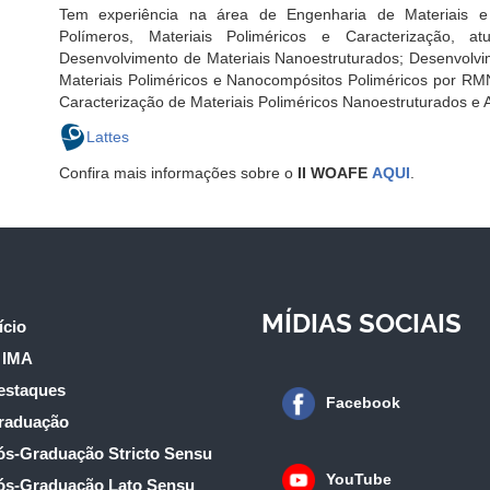
Tem experiência na área de Engenharia de Materiais e
Polímeros, Materiais Poliméricos e Caracterização, at
Desenvolvimento de Materiais Nanoestruturados; Desenvolvi
Materiais Poliméricos e Nanocompósitos Poliméricos por RM
Caracterização de Materiais Poliméricos Nanoestruturados e 
Lattes
Confira mais informações sobre o
II WOAFE
AQUI
.
MÍDIAS SOCIAIS
ício
 IMA
estaques
Facebook
raduação
ós-Graduação Stricto Sensu
YouTube
ós-Graduação Lato Sensu