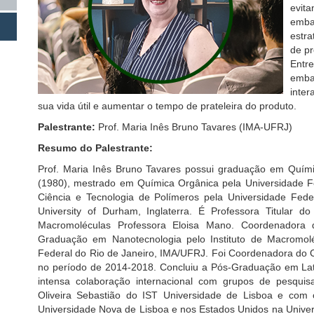
evita
emba
estra
de pr
Entre
emba
inter
sua vida útil e aumentar o tempo de prateleira do produto.
Palestrante:
Prof. Maria Inês Bruno Tavares (IMA-UFRJ)
Resumo do Palestrante:
Prof. Maria Inês Bruno Tavares possui graduação em Quími
(1980), mestrado em Química Orgânica pela Universidade F
Ciência e Tecnologia de Polímeros pela Universidade Fede
University of Durham, Inglaterra. É Professora Titular d
Macromoléculas Professora Eloisa Mano. Coordenadora 
Graduação em Nanotecnologia pelo Instituto de Macromol
Federal do Rio de Janeiro, IMA/UFRJ. Foi Coordenadora do
no período de 2014-2018. Concluiu a Pós-Graduação em La
intensa colaboração internacional com grupos de pesqu
Oliveira Sebastião do IST Universidade de Lisboa e com 
Universidade Nova de Lisboa e nos Estados Unidos na Univers