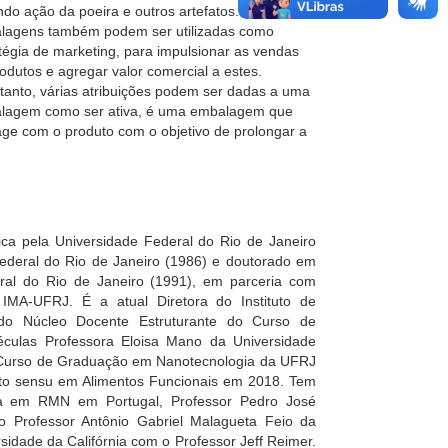
ndo ação da poeira e outros artefatos. As
lagens também podem ser utilizadas como
tégia de marketing, para impulsionar as vendas
odutos e agregar valor comercial a estes.
tanto, várias atribuições podem ser dadas a uma
lagem como ser ativa, é uma embalagem que
age com o produto com o objetivo de prolongar a
ca pela Universidade Federal do Rio de Janeiro
ederal do Rio de Janeiro (1986) e doutorado em
ral do Rio de Janeiro (1991), em parceria com
o IMA-UFRJ. É a atual Diretora do Instituto de
do Núcleo Docente Estruturante do Curso de
éculas Professora Eloisa Mano da Universidade
 Curso de Graduação em Nanotecnologia da UFRJ
to sensu em Alimentos Funcionais em 2018. Tem
isa em RMN em Portugal, Professor Pedro José
o Professor Antônio Gabriel Malagueta Feio da
idade da Califórnia com o Professor Jeff Reimer.