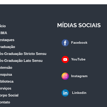
MÍDIAS SOCIAIS
ício
 IMA
estaques
Facebook
raduação
ós-Graduação Stricto Sensu
YouTube
ós-Graduação Lato Sensu
xtensão
esquisa
Instagram
blioteca
erviços
Linkedin
orpo Social
ontato