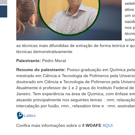
selet
ativa
um so
saúde
nos p
técni
solve
as técnicas mais difundidas de extração de forma teórica e 
técnicas demonstrativamente.
Palestrante:
Pedro Merat
Resumo do palestrante:
Possui graduação em Química pela 
mestrado em Ciência e Tecnologia de Polímeros pela Universi
doutorado em Ciência e Tecnologia de Polímeros pela Univers
Atualmente é professor de 1 e 2 graus do Instituto Federal d
Janeiro. Tem experiência na área de Química, com ênfase e
atuando principalmente nos seguintes temas: : rmn; relaxação
intercalação por fusão, rmn., relaxation time e : rmn; assinal
Lattes
Confira mais informações sobre o I
I WOAFE
AQUI
.