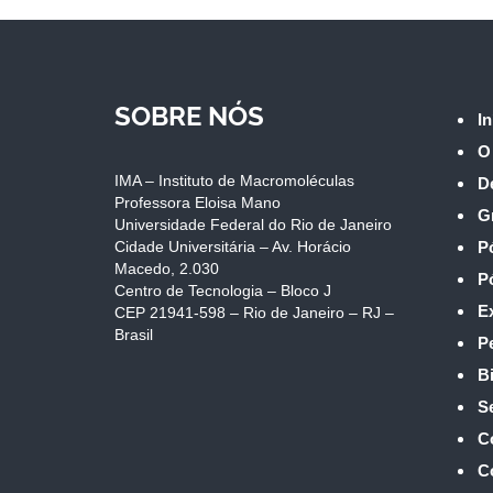
SOBRE NÓS
In
O
IMA – Instituto de Macromoléculas
D
Professora Eloisa Mano
G
Universidade Federal do Rio de Janeiro
Cidade Universitária – Av. Horácio
P
Macedo, 2.030
P
Centro de Tecnologia – Bloco J
E
CEP 21941-598 – Rio de Janeiro – RJ –
Brasil
P
Bi
S
C
C