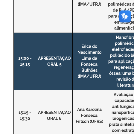
(IMA/UFRJ)
poliméricas 
de PLA/P
para aplicaç
embalage
alimentíc
Nanofibr
poliméric
Érica do
eletrofiada
Nascimento
poli(ácido lá
15:00 -
APRESENTAÇÃO
Lima da
para aplicaç
15:15
ORAL 5
Fonseca
regenera
Bulhões
óssea: uma 
(IMA/UFRJ)
revisão 
literatur
Avaliação
capacida
antifúngic
Ana Karolina
15:15 -
APRESENTAÇÃO
nanopartíc
Fonseca
15:30
ORAL 6
biogênicas
Fritsch (UFRS)
prata sintet
com extrat