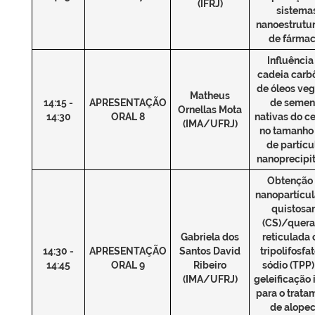
(IFRJ)
sistema
nanoestrutu
de fárma
Influência
cadeia carb
de óleos veg
Matheus
14:15 -
APRESENTAÇÃO
de semen
Ornellas Mota
14:30
ORAL 8
nativas do c
(IMA/UFRJ)
no tamanho 
de partícu
nanoprecipi
Obtenção
nanopartícul
quistosa
(CS)/quera
Gabriela dos
reticulada
14:30 -
APRESENTAÇÃO
Santos David
tripolifosfa
14:45
ORAL 9
Ribeiro
sódio (TPP)
(IMA/UFRJ)
geleificação 
para o trata
de alopec