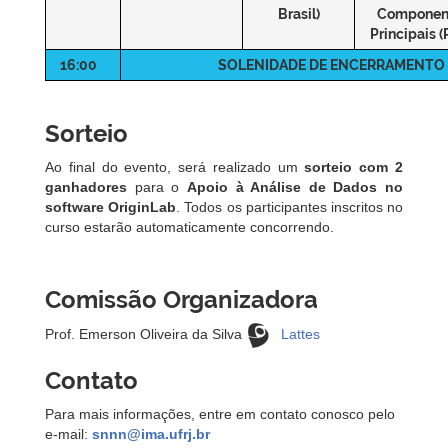
Brasil)
Componen
Principais 
16:00
SOLENIDADE DE ENCERRAMENTO
Sorteio
Ao final do evento, será realizado um
sorteio com 2
ganhadores
para o
Apoio à Análise de Dados no
software OriginLab
. Todos os participantes inscritos no
curso estarão automaticamente concorrendo.
Comissão Organizadora
Prof. Emerson Oliveira da Silva
Lattes
Contato
Para mais informações, entre em contato conosco pelo
e-mail:
snnn@ima.ufrj.br