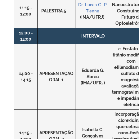
Dr. Lucas G. P.
Nanoestrutur
11:15 -
PALESTRA 5
Tienne
Construind
12:00
(IMA/UFRJ)
Futuro d
Optoeletrô
12:00 -
INTERVALO
14:00
α-Fosfato
titânio modi
com
etilenodiam
Eduarda G.
14:00 -
APRESENTAÇÃO
sulfato 
Abreu
14:15
ORAL 1
magnési
(IMA/UFRJ)
avaliaçã
termogravim
e impedân
elétrica
Incorporaçã
clorexidin
quercetin
Isabella C.
14:15 -
APRESENTAÇÃO
nano-fosf
Gonçalves
14:30
ORAL 2
lamelar: Ava