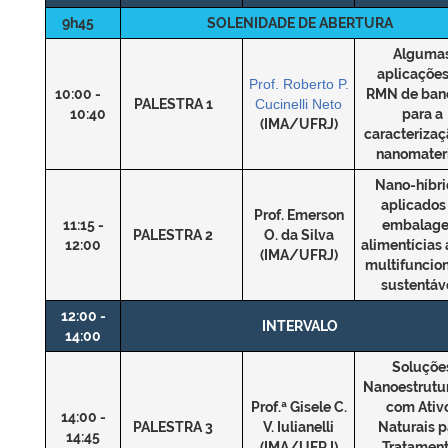
9h45
SOLENIDADE DE ABERTURA
Alguma
aplicações
Prof. Roberto P.
10:00 -
RMN de ban
PALESTRA 1
Cucinelli Neto
10:40
para a
(IMA/UFRJ)
caracterizaç
nanomateri
Nano-híbr
aplicados
Prof. Emerson
11:15 -
embalage
PALESTRA 2
O. da Silva
12:00
alimentícias 
(IMA/UFRJ)
multifuncion
sustentáv
12:00 -
INTERVALO
14:00
Soluçõe
Nanoestrutu
Prof.ª Gisele C.
com Ativ
14:00 -
PALESTRA 3
V. Iulianelli
Naturais p
14:45
(IMA/UFRJ)
Tratamen