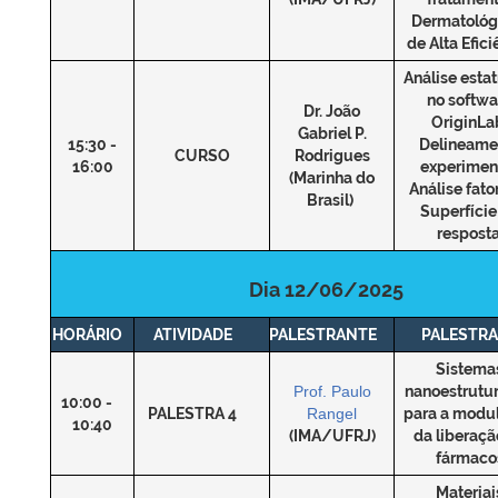
Dermatológ
de Alta Efici
Análise estat
no softwa
Dr. João
OriginLa
Gabriel P.
15:30 -
Delineame
CURSO
Rodrigues
16:00
experiment
(Marinha do
Análise fator
Brasil)
Superfície
respost
Dia 12/06/2025
HORÁRIO
ATIVIDADE
PALESTRANTE
PALESTRA
Sistema
Prof. Paulo
nanoestrutu
10:00 -
PALESTRA 4
Rangel
para a modu
10:40
(IMA/UFRJ)
da liberaçã
fármaco
Materiai