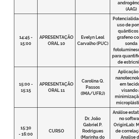
androgên
(AAG)
Potencialida
uso de pon
quânticos
14:45 -
APRESENTAÇÃO
Evelyn Leal
grafeno c
15:00
ORAL 10
Carvalho (PUC)
sonda
fotolumines
para quantif
de estricn
Aplicação
nanotecnol
Carolina Q.
15:00 -
APRESENTAÇÃO
em tecid
Passos
15:15
ORAL 11
visando 
(IMA/UFRJ)
minimizaçã
microplást
Análise estat
Dr. João
no softwa
Gabriel P.
OriginLab: M
15:30
CURSO
Rodrigues
de correlaç
- 16:00
(Marinha do
Analise 