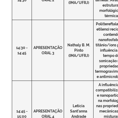
(IMA/UFRJ)
estrutura
morfológic
térmica
Poli(tereftal
etileno) reci
contend
nanofosfat
Nathaly B. M.
titânio/íons 
14:30 -
APRESENTAÇÃO
Pinto
influência
14:45
ORAL 3
(IMA/UFRJ)
tempo d
sonicação 
proprieda
termogravim
e antimicro
A influênci
compatibiliz
e nanopartí
na morfolog
Letícia
nas proprie
14:45 -
APRESENTAÇÃO
Sant’anna
mecânicas
15:00
ORAL 4
Andrade
mistura