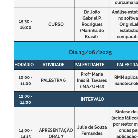
cúrcuma l
Dr. João
Análise estat
Gabriel P.
no softwa
15:30 -
CURSO
Rodrigues
OriginLa
16:00
(Marinha do
Estatísti
Brasil)
comparat
Dia 13/06/2025
HORÁRIO
ATIVIDADE
PALESTRANTE
PALESTRA
Profª Maria
10:00 -
RMN aplica
PALESTRA 6
Inês B. Tavares
11:00
nanotecnol
(IMA/UFRJ)
12:00 -
INTERVALO
14:00
Síntese de 
(ácido lático)
por reator m
Julia de Souza
14:00 -
APRESENTAÇÃO
ondas pa
Fernandes
14:15
ORAL 7
aplicação