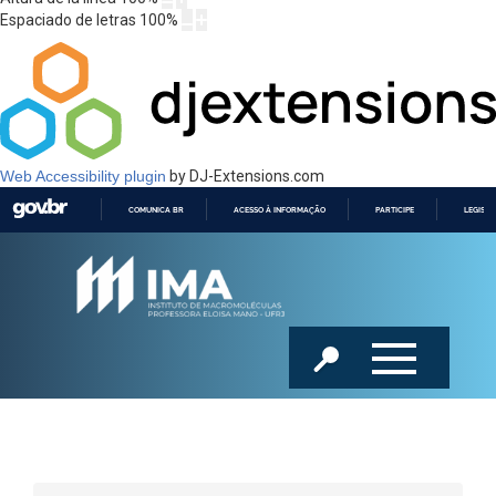
Espaciado de letras
100
%
Web Accessibility plugin
by DJ-Extensions.com
COMUNICA BR
ACESSO À INFORMAÇÃO
PARTICIPE
LEGISL
IR
PARA
O
CONTEÚDO