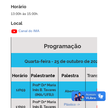
Horário
13:00h às 15:00h.
Local
Canal do IMA
Programação
Quarta-feira - 25 de outubro de 2023
Horário
Palestrante
Palestra
Transmis
Profª Drª Maria
12h59
Inês B. Tavares
Abertura
(IMA/UFRJ)
Profª Drª Maria
Plástico ->
13h00
Inês B. Tavares