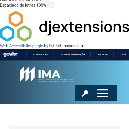
Espaciado de letras
100
%
Web Accessibility plugin
by DJ-Extensions.com
COMUNICA BR
ACESSO À INFORMAÇÃO
PARTICIPE
LEGISL
IR
PARA
O
CONTEÚDO