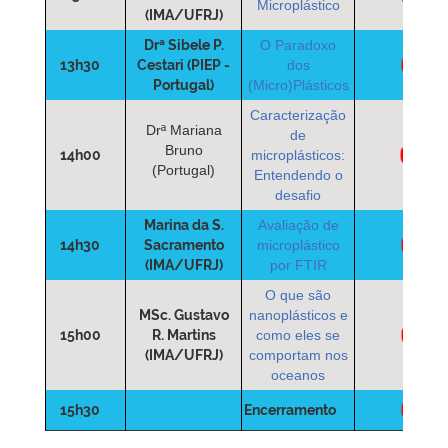
Microplástico
(IMA/UFRJ)
Drª Sibele P.
O Paradoxo
13h30
Cestari (PIEP -
dos
Portugal)
(Micro)Plásticos
Caracterização
Drª Mariana
de
Bruno
14h00
microplásticos:
(Portugal)
Entendendo o
desafio
Marina da S.
Avaliação de
14h30
Sacramento
microplástico
(IMA/UFRJ)
por FTIR
O que são
MSc. Gustavo
nanoplásticos e
15h00
R. Martins
como eles se
(IMA/UFRJ)
comportam nos
oceanos
15h30
Encerramento