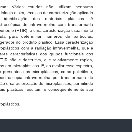
umo:
Vários estudos não utilizam nenhuma
ologia e sim, técnicas de caracterização aplicada
 identificação dos materiais plásticos. A
ctroscópica de infravermelho com transformada
urier, o (FTIR), é uma caracterização usualmente
cada para determinar números de partículas,
gerador do produto plástico. Essa caracterização
plásticos com a radiação infravermelha, que é
res características dos grupos funcionais dos
FTIR não é destrutiva, e é relativamente rápida,
as em microplásticos. E, ao avaliar esse espectro,
o presentes nos microplásticos, como polietileno,
spectroscopia infravermelha por transformada de
ão e caracterização de microplásticos, permitindo
is plásticos resultam e consequentemente sua
oplásticos.