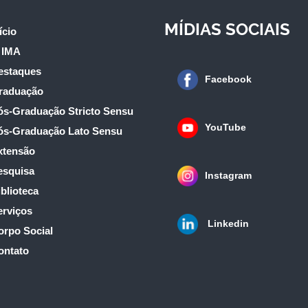
MÍDIAS SOCIAIS
ício
 IMA
estaques
Facebook
raduação
ós-Graduação Stricto Sensu
YouTube
ós-Graduação Lato Sensu
xtensão
esquisa
Instagram
blioteca
erviços
Linkedin
orpo Social
ontato