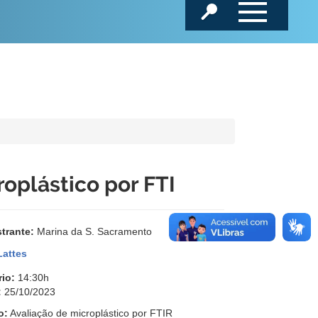
roplástico por FTI
strante:
Marina da S. Sacramento
Lattes
rio:
14:30h
:
25/10/2023
o:
Avaliação de microplástico por FTIR