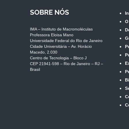
SOBRE NÓS
In
O
IMA – Instituto de Macromoléculas
D
Professora Eloisa Mano
G
Universidade Federal do Rio de Janeiro
Cidade Universitária – Av. Horácio
P
Macedo, 2.030
P
Centro de Tecnologia – Bloco J
E
CEP 21941-598 – Rio de Janeiro – RJ –
Brasil
P
Bi
S
C
C