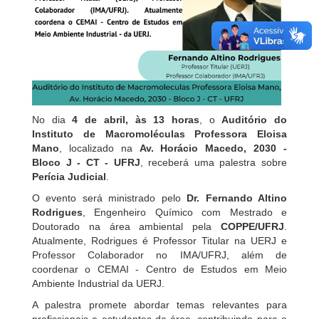
No dia
4 de abril, às 13 horas
, o
Auditório do
Instituto de Macromoléculas Professora Eloisa
Mano
, localizado na
Av. Horácio Macedo, 2030 -
Bloco J - CT - UFRJ
, receberá uma palestra sobre
Perícia Judicial
.
O evento será ministrado pelo
Dr. Fernando Altino
Rodrigues
, Engenheiro Químico com Mestrado e
Doutorado na área ambiental pela
COPPE/UFRJ
.
Atualmente, Rodrigues é Professor Titular na UERJ e
Professor Colaborador no IMA/UFRJ, além de
coordenar o CEMAI - Centro de Estudos em Meio
Ambiente Industrial da UERJ.
A palestra promete abordar temas relevantes para
profissionais e estudantes da área, contribuindo para o