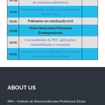
de sistemas poliméricos
Nanotecnologia na liberação controlada
11:15
de fármacos
13:15
Polímeros na construção civil
Visão Geral sobre Polímeros
13:45
Biodegradáveis
A versatilidade do PET: aplicações,
14:15
reciclabilidade e inovações
Liquidos Ionicos na Geração de Energia
15:15
e em Novas Perspectivas
ABOUT US
IMA – Instituto de Macromoléculas Professora Eloisa