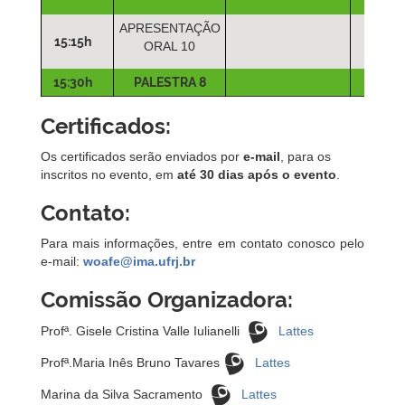
APRESENTAÇÃO
15:15h
ORAL 10
15:30h
PALESTRA 8
Certificados:
Os certificados serão enviados por
e-mail
, para os
inscritos no evento, em
até 30 dias após o evento
.
Contato:
Para mais informações, entre em contato conosco pelo
e-mail:
woafe@ima.ufrj.br
Comissão Organizadora:
Profª. Gisele Cristina Valle Iulianelli
Lattes
Profª.Maria Inês Bruno Tavares
Lattes
Marina da Silva Sacramento
Lattes