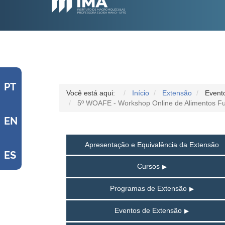
PT
Você está aqui:
Início
Extensão
Event
5º WOAFE - Workshop Online de Alimentos F
EN
Apresentação e Equivalência da Extensão
ES
Cursos
Programas de Extensão
Eventos de Extensão