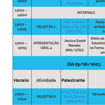
12h00
plásti
(IMA/UFRJ)
12h00 –
INTERVALO
14h00
Prof. Emerson
Nano-
14h00 –
PALESTRA 7
Oliveira da Silva
embala
14h45
(IMA/UFRJ)
b
Efeito da
Jéssica Sodré
15h00 –
APRESENTAÇÃO
Solubili
Mendes
15h15
ORAL 4
na Forma 
(IMA/UFRJ)
em
DIA 29/06/2023
Horário
Atividade
Palestrante
Profª Maria Inês
10h00 –
Aliment
PALESTRA 8
Bruno Tavares
10h40
(IMA/UFRJ)