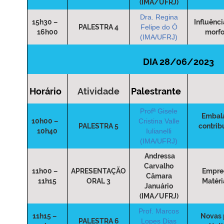
(IMA/UFRJ)
Dra. Regina
15h30 –
Influênci
PALESTRA 4
Felipe do Ó
16h00
morfo
(IMA/UFRJ)
DIA 28/06/2023
Horário
Atividade
Palestrante
Profª Gisele
Embala
10h00 –
Cristina Valle
PALESTRA 5
contrib
10h40
Iulianelli
(IMA/UFRJ)
Andressa
Carvalho
11h00 –
APRESENTAÇÃO
Empreg
Câmara
11h15
ORAL 3
Matéri
Januário
(IMA/UFRJ)
Prof. Marcos
11h15 –
Novas 
PALESTRA 6
Lopes Dias