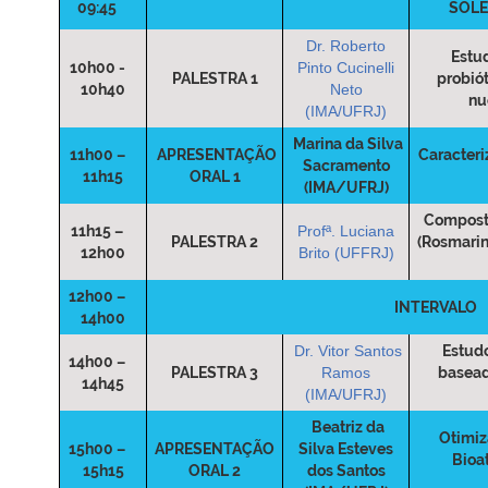
09:45
SOLE
Dr. Roberto
Estud
10h00 -
Pinto Cucinelli
PALESTRA 1
probió
10h40
Neto
nu
(IMA/UFRJ)
Marina da Silva
11h00 –
APRESENTAÇÃO
Caracteri
Sacramento
11h15
ORAL 1
(IMA/UFRJ)
Composto
11h15 –
Profª. Luciana
PALESTRA 2
(Rosmarinu
12h00
Brito (UFFRJ)
12h00 –
INTERVALO
14h00
Dr. Vitor Santos
Estudo
14h00 –
PALESTRA 3
Ramos
basead
14h45
(IMA/UFRJ)
Beatriz da
Otimiz
15h00 –
APRESENTAÇÃO
Silva Esteves
Bioa
15h15
ORAL 2
dos Santos