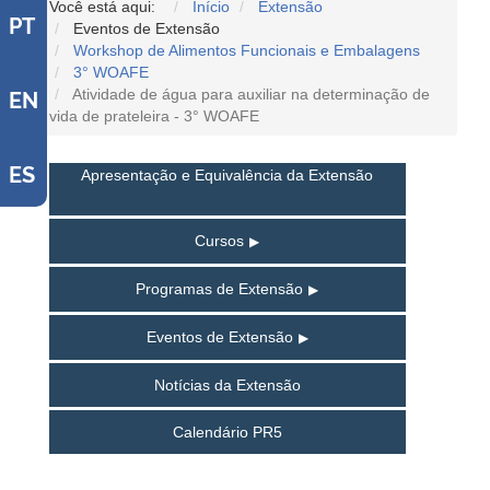
Você está aqui:
Início
Extensão
PT
Eventos de Extensão
Workshop de Alimentos Funcionais e Embalagens
3° WOAFE
Atividade de água para auxiliar na determinação de
EN
vida de prateleira - 3° WOAFE
ES
Apresentação e Equivalência da Extensão
Cursos
Programas de Extensão
Eventos de Extensão
Notícias da Extensão
Calendário PR5