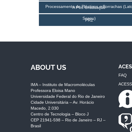
Processamento de Plásticos e Borrachas (Lat
A Pós-Graduação
Sensu)
PR2
ABOUT US
ACES
FAQ
ACESS
IMA – Instituto de Macromoléculas
Professora Eloisa Mano
Universidade Federal do Rio de Janeiro
Cidade Universitária – Av. Horácio
Macedo, 2.030
Centro de Tecnologia – Bloco J
CEP 21941-598 – Rio de Janeiro – RJ –
Brasil