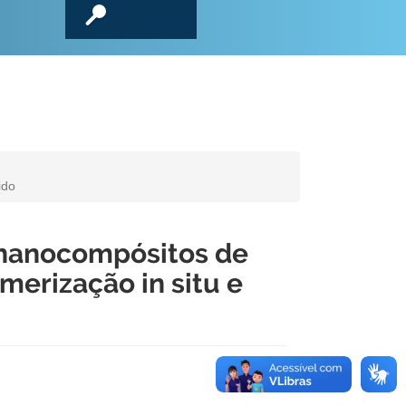
ido
 nanocompósitos de
imerização in situ e