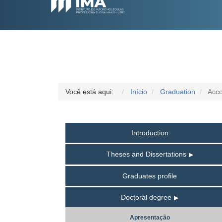
Você está aqui:
Início
Graduation
Acco
Introduction
Theses and Dissertations
Graduates profile
Doctoral degree
Apresentação