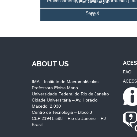
Processamento de Plásticos e Borrachas (Lat
A Pós-Graduação
Sensu)
PR2
ABOUT US
ACES
FAQ
ACESS
IMA – Instituto de Macromoléculas
Professora Eloisa Mano
Universidade Federal do Rio de Janeiro
Cidade Universitária – Av. Horácio
Macedo, 2.030
Centro de Tecnologia – Bloco J
CEP 21941-598 – Rio de Janeiro – RJ –
Brasil