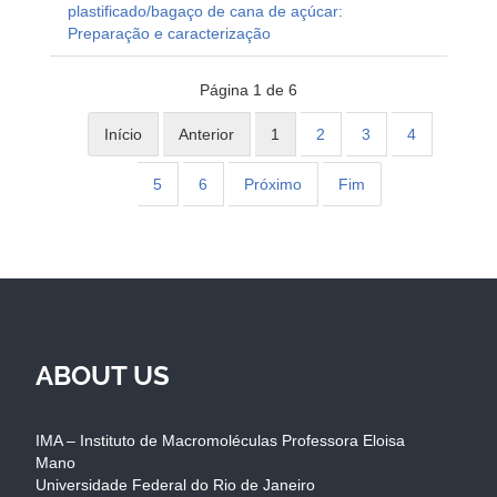
plastificado/bagaço de cana de açúcar:
Preparação e caracterização
Página 1 de 6
Início
Anterior
1
2
3
4
5
6
Próximo
Fim
ABOUT US
IMA – Instituto de Macromoléculas Professora Eloisa
Mano
Universidade Federal do Rio de Janeiro