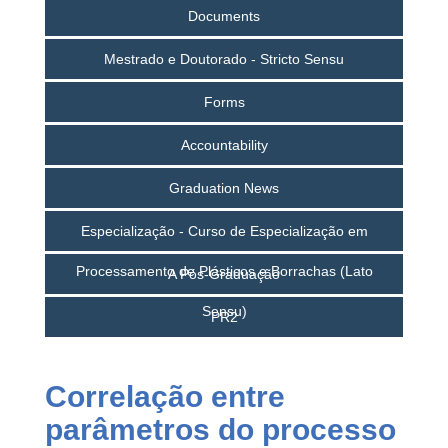
Documents
Mestrado e Doutorado - Stricto Sensu
Forms
Accountability
Graduation News
Especialização - Curso de Especialização em
Processamento de Plásticos e Borrachas (Lato
A Pós-Graduação
Sensu)
PR2
Correlação entre
parâmetros do processo