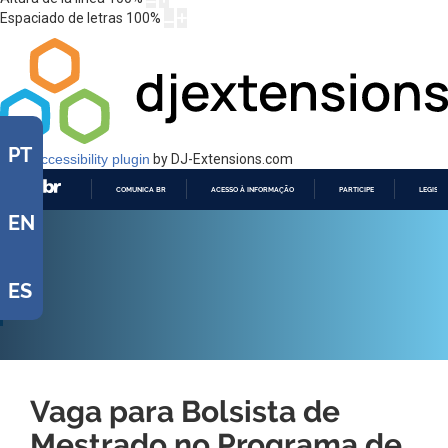
Espaciado de letras
100
%
PT
Web Accessibility plugin
by DJ-Extensions.com
COMUNICA BR
ACESSO À INFORMAÇÃO
PARTICIPE
LEGISL
EN
IR
PARA
O
CONTEÚDO
ES
Vaga para Bolsista de
Mestrado no Programa de