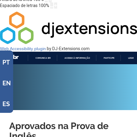
Espaciado de letras
100
%
Web Accessibility plugin
by DJ-Extensions.com
COMUNICA BR
ACESSO À INFORMAÇÃO
PARTICIPE
LEGISL
PT
IR
PARA
O
CONTEÚDO
EN
ES
Aprovados na Prova de
Inglês