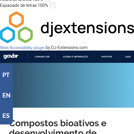
Espaciado de letras
100
%
Web Accessibility plugin
by DJ-Extensions.com
COMUNICA BR
ACESSO À INFORMAÇÃO
PARTICIPE
LEGISL
IR
PARA
PT
O
CONTEÚDO
EN
ES
Compostos bioativos e
desenvolvimento de