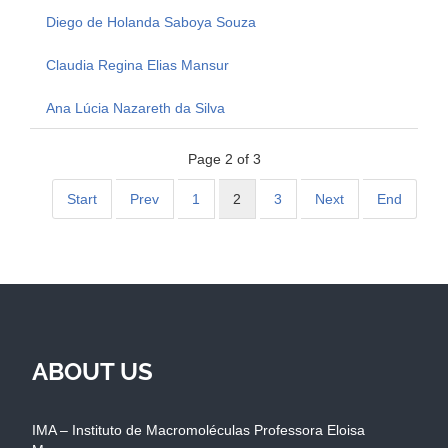
Diego de Holanda Saboya Souza
Claudia Regina Elias Mansur
Ana Lúcia Nazareth da Silva
Page 2 of 3
Start
Prev
1
2
3
Next
End
ABOUT US
IMA – Instituto de Macromoléculas Professora Eloisa