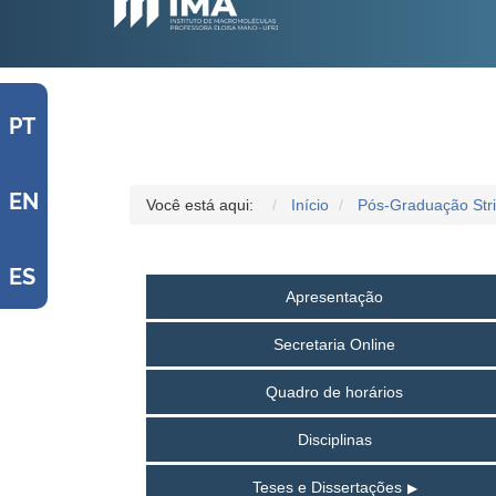
PT
EN
Você está aqui:
Início
Pós-Graduação Str
ES
Apresentação
Secretaria Online
Quadro de horários
Disciplinas
Teses e Dissertações