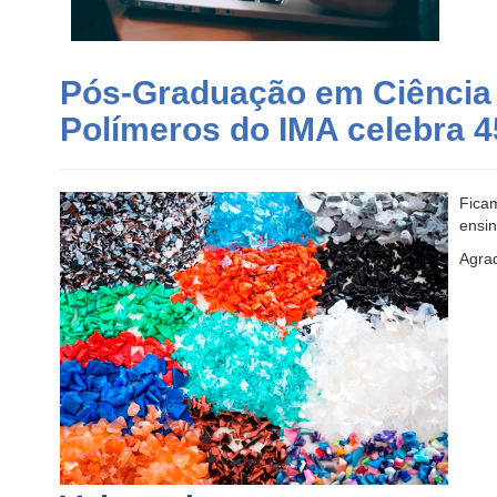
Pós-Graduação em Ciência 
Polímeros do IMA celebra 4
Ficam
ensin
Agra