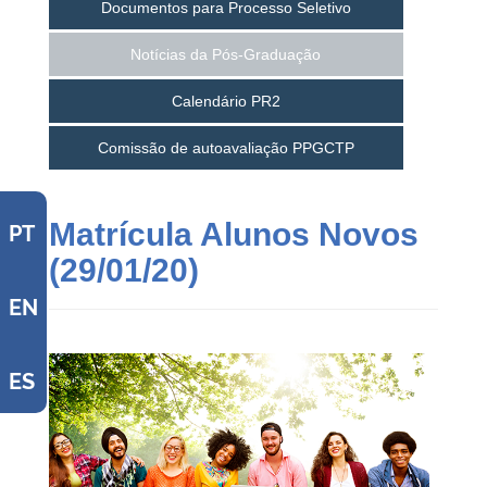
Documentos para Processo Seletivo
Notícias da Pós-Graduação
Calendário PR2
Comissão de autoavaliação PPGCTP
Matrícula Alunos Novos
PT
(29/01/20)
EN
ES