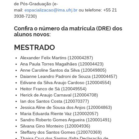
de Pós-Graduação (e-
mail:
espacializacao@ima.ufrj.br
ou telefone: +55 21
3938-7230)
Confira o número da matrícula
(DRE)
dos
alunos novos:
MESTRADO
Alexander Felix Martins (120004287)
Ana Paula Torres Magalhães (120004423)
Anne Caroline Santos da Silva (120049805)
Daianne Leandro Padroni de Souza (120004457)
Edivane da Silva Araujo Cardoso (120004554)
Heitor Franco de Sá (120049554)
Herick de Araujo Carnaval (120004708)
Ian dos Santos Costa (120070377)
Jessica Aline de Sousa dos Anjos (120004863)
Maria Eduarda Riente Vaz (120002057)
Sandro Roberto Gomes Argueira (120001491)
Silvana Gino Monteiro (120004936)
Steffany dos Santos Gomes (120070369)
Thaisa Cruz dos Santos (falta Declaração de