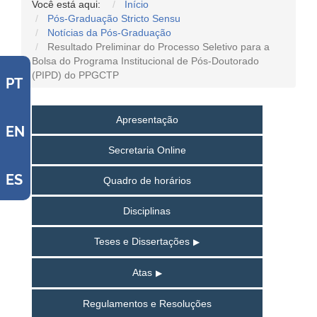
Você está aqui:
Início
Pós-Graduação Stricto Sensu
Notícias da Pós-Graduação
Resultado Preliminar do Processo Seletivo para a
Bolsa do Programa Institucional de Pós-Doutorado
(PIPD) do PPGCTP
PT
Apresentação
EN
Secretaria Online
ES
Quadro de horários
Disciplinas
Teses e Dissertações
Atas
Regulamentos e Resoluções