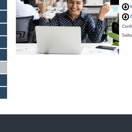
Confi
Saib