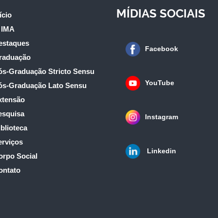
MÍDIAS SOCIAIS
ício
 IMA
estaques
Facebook
raduação
ós-Graduação Stricto Sensu
YouTube
ós-Graduação Lato Sensu
xtensão
esquisa
Instagram
blioteca
erviços
Linkedin
orpo Social
ontato