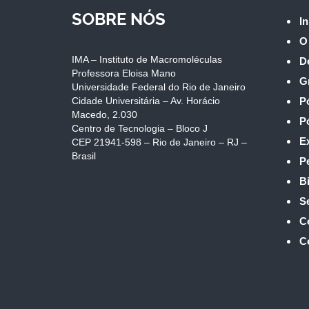
SOBRE NÓS
In
O
IMA – Instituto de Macromoléculas
D
Professora Eloisa Mano
G
Universidade Federal do Rio de Janeiro
Cidade Universitária – Av. Horácio
P
Macedo, 2.030
P
Centro de Tecnologia – Bloco J
E
CEP 21941-598 – Rio de Janeiro – RJ –
Brasil
P
Bi
S
C
C