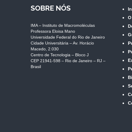
SOBRE NÓS
In
O
IMA – Instituto de Macromoléculas
D
Professora Eloisa Mano
G
Universidade Federal do Rio de Janeiro
Cidade Universitária – Av. Horácio
P
Macedo, 2.030
P
Centro de Tecnologia – Bloco J
E
CEP 21941-598 – Rio de Janeiro – RJ –
Brasil
P
Bi
S
C
C