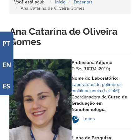
Você está aqui:
Início
Docentes
Ana Catarina de Oliveira Gomes
Ana Catarina de Oliveira
Gomes
PT
Professora Adjunta
EN
D.Sc. (UFRJ, 2010)
Nome do Laboratório
:
Laboratório de polímeros
ES
multifuncionais (LaPoM)
Coordenadora do
Curso de
Graduação em
Nanotecnologia
Lattes
Linha de Pesquisa
: