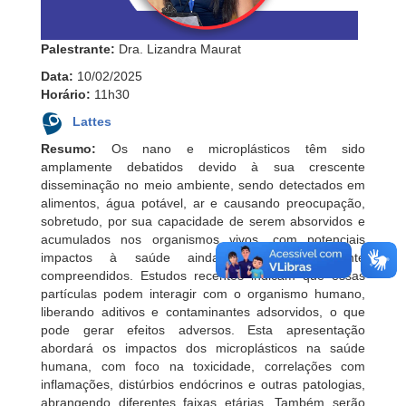
Palestrante:
Dra. Lizandra Maurat
Data:
10/02/2025
Horário:
11h30
Lattes
Resumo:
Os nano e microplásticos têm sido
amplamente debatidos devido à sua crescente
disseminação no meio ambiente, sendo detectados em
alimentos, água potável, ar e causando preocupação,
sobretudo, por sua capacidade de serem absorvidos e
acumulados nos organismos vivos, com potenciais
impactos à saúde ainda não completamente
compreendidos. Estudos recentes indicam que essas
partículas podem interagir com o organismo humano,
liberando aditivos e contaminantes adsorvidos, o que
pode gerar efeitos adversos. Esta apresentação
abordará os impactos dos microplásticos na saúde
humana, com foco na toxicidade, correlações com
inflamações, distúrbios endócrinos e outras patologias,
abrangendo diferentes faixas etárias. Também serão