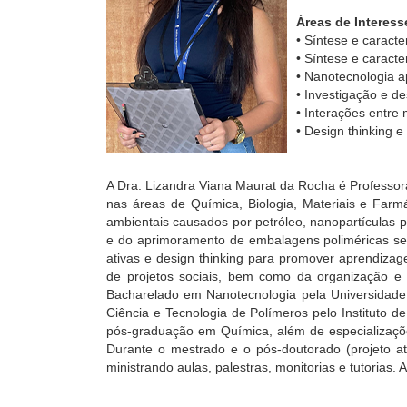
Áreas de Interess
• Síntese e caract
• Síntese e caract
• Nanotecnologia a
• Investigação e d
• Interações entre
• Design thinking 
A Dra. Lizandra Viana Maurat da Rocha é Professor
nas áreas de Química, Biologia, Materiais e Farmá
ambientais causados por petróleo, nanopartículas 
e do aprimoramento de embalagens poliméricas secu
ativas e design thinking para promover aprendizage
de projetos sociais, bem como da organização e 
Bacharelado em Nanotecnologia pela Universidade
Ciência e Tecnologia de Polímeros pelo Instituto
pós-graduação em Química, além de especializaçõe
Durante o mestrado e o pós-doutorado (projeto at
ministrando aulas, palestras, monitorias e tutoria