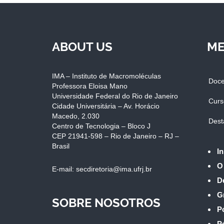
ABOUT US
ME
IMA – Instituto de Macromoléculas
Doce
Professora Eloisa Mano
Universidade Federal do Rio de Janeiro
Curs
Cidade Universitária – Av. Horácio
Macedo, 2.030
Dest
Centro de Tecnologia – Bloco J
CEP 21941-598 – Rio de Janeiro – RJ –
Brasil
In
O
E-mail: secdiretoria@ima.ufrj.br
D
G
SOBRE NOSOTROS
P
P