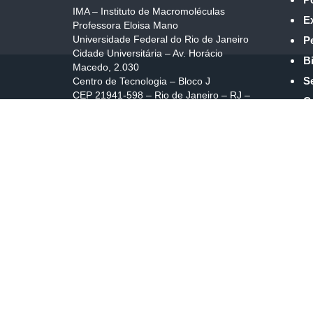
IMA – Instituto de Macromoléculas
E
Professora Eloisa Mano
Universidade Federal do Rio de Janeiro
P
Cidade Universitária – Av. Horácio
Bi
Macedo, 2.030
S
Centro de Tecnologia – Bloco J
CEP 21941-598 – Rio de Janeiro – RJ –
C
Brasil
C
E-mail: secdiretoria@ima.ufrj.br
SOBRE NÓS
IMA – Instituto de Macromoléculas
Professora Eloisa Mano
Universidade Federal do Rio de Janeiro
Cidade Universitária – Av. Horácio
Macedo, 2.030
Centro de Tecnologia – Bloco J