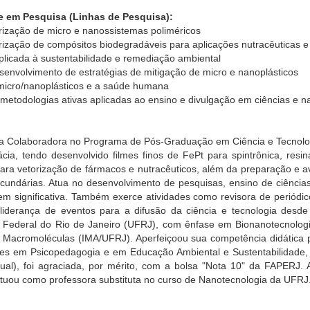
e em Pesquisa (Linhas de Pesquisa):
erização de micro e nanossistemas poliméricos
erização de compósitos biodegradáveis para aplicações nutracêuticas e 
plicada à sustentabilidade e remediação ambiental
esenvolvimento de estratégias de mitigação de micro e nanoplásticos
 micro/nanoplásticos e a saúde humana
e metodologias ativas aplicadas ao ensino e divulgação em ciências e n
a Colaboradora no Programa de Pós-Graduação em Ciência e Tecnologia
cia, tendo desenvolvido filmes finos de FePt para spintrônica, res
para vetorização de fármacos e nutracêuticos, além da preparação e 
ndárias. Atua no desenvolvimento de pesquisas, ensino de ciências 
m significativa. Também exerce atividades como revisora de periódico
liderança de eventos para a difusão da ciência e tecnologia desde
 Federal do Rio de Janeiro (UFRJ), com ênfase em Bionanotecnolog
 de Macromoléculas (IMA/UFRJ). Aperfeiçoou sua competência didática
s em Psicopedagogia e em Educação Ambiental e Sustentabilidade, 
ual), foi agraciada, por mérito, com a bolsa "Nota 10" da FAPERJ.
s. Atuou como professora substituta no curso de Nanotecnologia da UFR