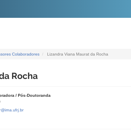
O
CONTEÚDO
ssores Colaboradores
Lizandra Viana Maurat da Rocha
 da Rocha
oradora / Pós-Doutoranda
)
r@ima.ufrj.br