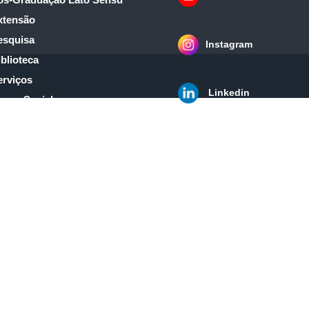
xtensão
esquisa
Instagram
blioteca
erviços
Linkedin
orpo Social
ontato