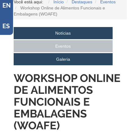
Você está aqui:
Início
Destaques
Eventos
EN
Workshop Online de Alimentos Funcionais e
Embalagens (WOAFE)
ES
Notícias
Eventos
Galeria
WORKSHOP ONLINE
DE ALIMENTOS
FUNCIONAIS E
EMBALAGENS
(WOAFE)